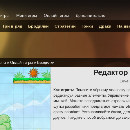
 игры
Мини игры
Онлайн игры
Дополнительно
Три в ряд
Бродилки
Стратегии
Гонки
Драки
На дв
p.ru
»
Онлайн игры
»
Бродилки
Редактор
Level
Как играть:
Помогите чёрному человеку пр
редактируя разные элементы. Управление
мышкой. Можете передвигаться стрелочк
шутки разработчики предлагают нажать Shi
сразу погибает. Устанавливайте блоки, де
другое. Найдите способ добраться до закр