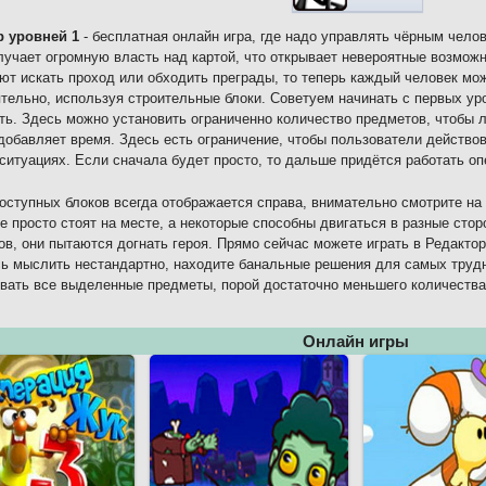
р уровней 1
- бесплатная онлайн игра, где надо управлять чёрным чело
лучает огромную власть над картой, что открывает невероятные возмож
ют искать проход или обходить преграды, то теперь каждый человек мо
тельно, используя строительные блоки. Советуем начинать с первых ур
ть. Здесь можно установить ограниченно количество предметов, чтобы л
добавляет время. Здесь есть ограничение, чтобы пользователи действо
ситуациях. Если сначала будет просто, то дальше придётся работать оп
оступных блоков всегда отображается справа, внимательно смотрите на
е просто стоят на месте, а некоторые способны двигаться в разные сто
ов, они пытаются догнать героя. Прямо сейчас можете играть в Редактор
ь мыслить нестандартно, находите банальные решения для самых трудн
вать все выделенные предметы, порой достаточно меньшего количества
Онлайн игры