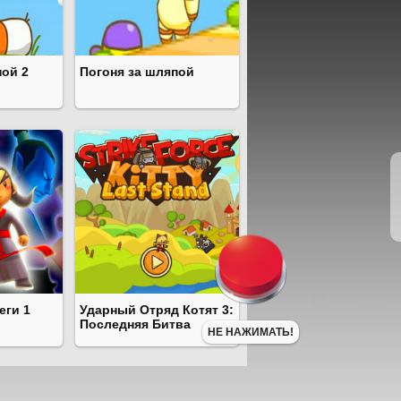
пой 2
Погоня за шляпой
еги 1
Ударный Отряд Котят 3:
Последняя Битва
НЕ НАЖИМАТЬ!