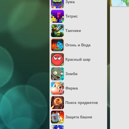
Зума
Тетрис
Танчики
Огонь и Вода
Красный шар
Зомби
Ферма
Поиск предметов
Защита башни