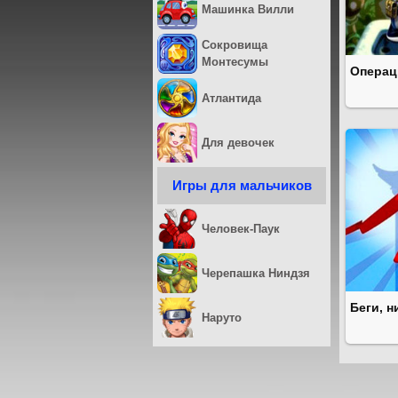
Машинка Вилли
Сокровища
Монтесумы
Операц
Атлантида
Для девочек
Игры для мальчиков
Человек-Паук
Черепашка Ниндзя
Беги, н
Наруто