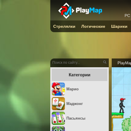
PC
Стрелялки
Логические
Шарики
PlayMa
Категории
Марио
Маджонг
Пасьянсы