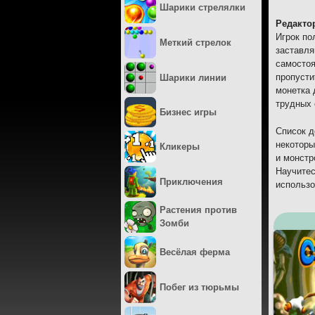
Шарики стрелялки
Редакто
Игрок по
Меткий стрелок
заставля
самостоя
пропусти
Шарики линии
монетка 
трудных 
Бизнес игры
Список д
некоторы
Кликеры
и монстр
Научитес
Приключения
использо
Растения против
Зомби
Весёлая ферма
Побег из тюрьмы