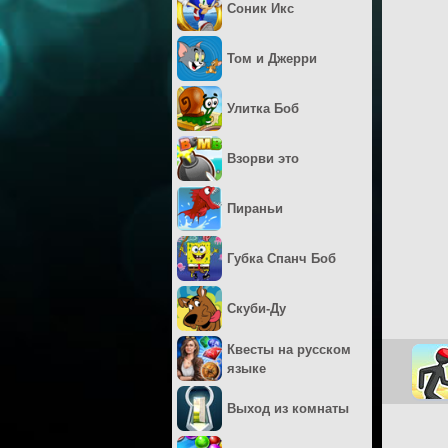
Соник Икс
Том и Джерри
Улитка Боб
Взорви это
Пираньи
Губка Спанч Боб
Скуби-Ду
Квесты на русском
языке
Выход из комнаты