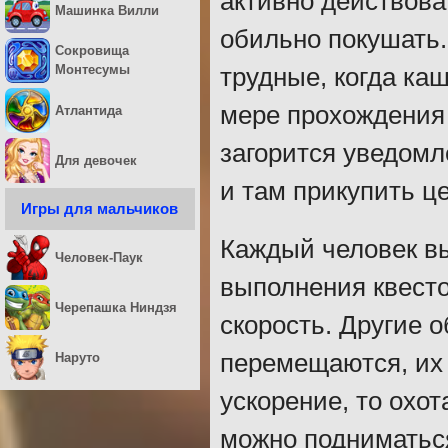
активно действова
Машинка Вилли
обильно покушать.
Сокровища
Монтесумы
трудные, когда ка
мере прохождения 
Атлантида
загорится уведомл
Для девочек
и там прикупить ц
Игры для мальчиков
Каждый человек в
Человек-Паук
выполнения квесто
Черепашка Ниндзя
скорость. Другие 
перемещаются, их 
Наруто
ускорение, то охо
можно подниматься