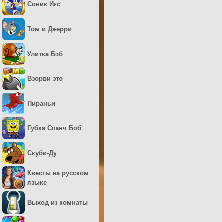
Соник Икс
Том и Джерри
Улитка Боб
Взорви это
Пираньи
Губка Спанч Боб
Скуби-Ду
Квесты на русском
языке
Выход из комнаты