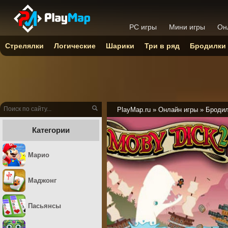
PC игры
Мини игры
Он
Стрелялки
Логические
Шарики
Три в ряд
Бродилки
PlayMap.ru
»
Онлайн игры
»
Броди
Категории
Марио
Маджонг
Пасьянсы