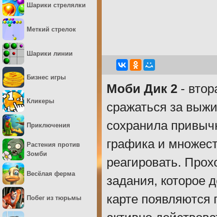
Шарики стрелялки
Меткий стрелок
Шарики линии
Бизнес игры
Моби Дик 2
- втор
Кликеры
сражаться за выжи
сохранила привычн
Приключения
графика и множест
Растения против
Зомби
реагировать. Прох
Весёлая ферма
задания, которое 
карте появляются 
Побег из тюрьмы