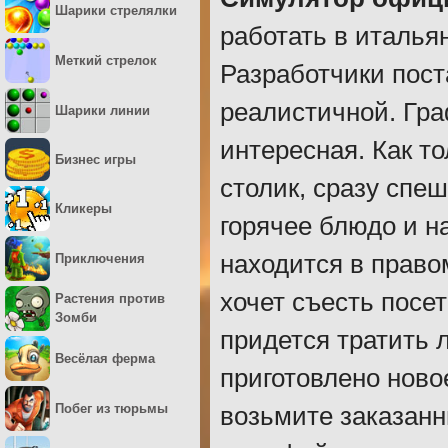
Шарики стрелялки
работать в италья
Меткий стрелок
Разработчики пост
реалистичной. Гра
Шарики линии
интересная. Как то
Бизнес игры
столик, сразу спеш
Кликеры
горячее блюдо и на
находится в правом
Приключения
хочет съесть посе
Растения против
Зомби
придется тратить 
Весёлая ферма
приготовлено новое
Побег из тюрьмы
возьмите заказанн