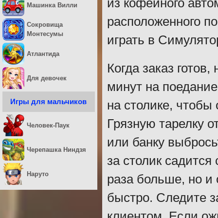
из кофейного авто
Машинка Вилли
расположенного по
Сокровища
Монтесумы
играть в Симулято
Атлантида
Когда заказ готов,
Для девочек
минут на поедание
Игры для мальчиков
на столике, чтобы
Грязную тарелку от
Человек-Паук
или банку выбрось
Черепашка Ниндзя
за столик садится 
Наруто
раза больше, но и
быстро. Следите 
клиентом. Если ож