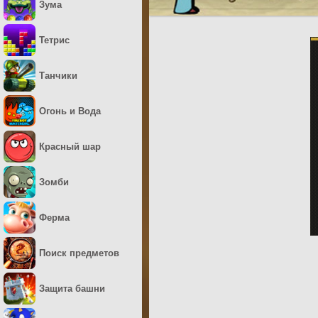
Зума
Тетрис
Танчики
Огонь и Вода
Красный шар
Зомби
Ферма
Поиск предметов
Защита башни