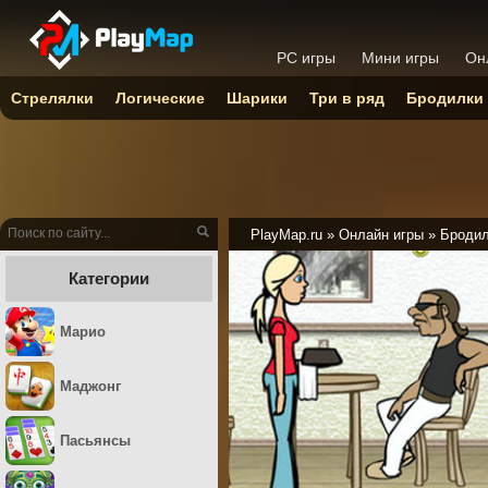
PC игры
Мини игры
Он
Стрелялки
Логические
Шарики
Три в ряд
Бродилки
PlayMap.ru
»
Онлайн игры
»
Броди
Категории
Марио
Маджонг
Пасьянсы