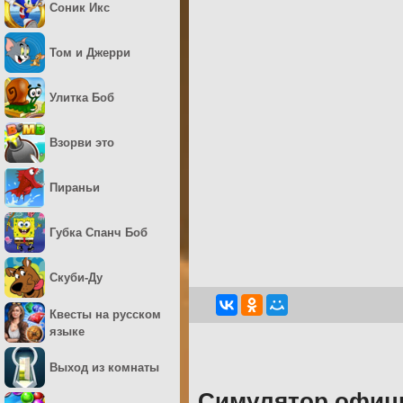
Соник Икс
Том и Джерри
Улитка Боб
Взорви это
Пираньи
Губка Спанч Боб
Скуби-Ду
Квесты на русском
языке
Выход из комнаты
Симулятор офиц