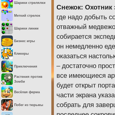
Шарики стрелялки
Снежок: Охотник
где надо добыть с
Меткий стрелок
отважный медвежон
Шарики линии
собирается экспед
Бизнес игры
он немедленно едет
Кликеры
оказаться настоль
– достаточно прост
Приключения
все имеющиеся арт
Растения против
Зомби
будет открыт порт
Весёлая ферма
части экрана указ
собрать для завер
Побег из тюрьмы
последнее сокрови