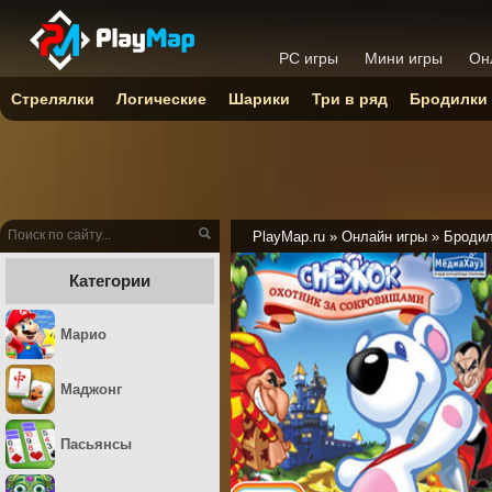
PC игры
Мини игры
Он
Стрелялки
Логические
Шарики
Три в ряд
Бродилки
PlayMap.ru
»
Онлайн игры
»
Броди
Категории
Марио
Маджонг
Пасьянсы