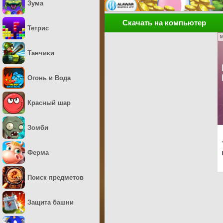
Зума
Скачать на компьютер
Тетрис
M
Танчики
Огонь и Вода
Красный шар
Зомби
Ферма
Поиск предметов
Защита башни