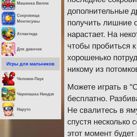
Машинка Вилли
дополнительные др
Сокровища
получить лишние о
Монтесумы
нарастает. На неко
Атлантида
чтобы пробиться 
Для девочек
хорошенько потруд
Игры для мальчиков
никому из потомко
Человек-Паук
Можете играть в "
Черепашка Ниндзя
бесплатно. Разбив
Не свалитесь в ям
Наруто
спустя несколько 
этот момент будет 