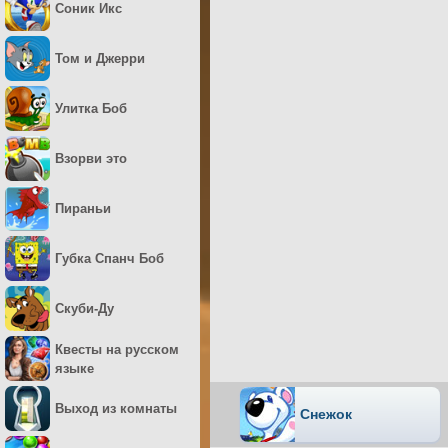
Соник Икс
Том и Джерри
Улитка Боб
Взорви это
Пираньи
Губка Спанч Боб
Скуби-Ду
Квесты на русском
языке
Выход из комнаты
Снежок