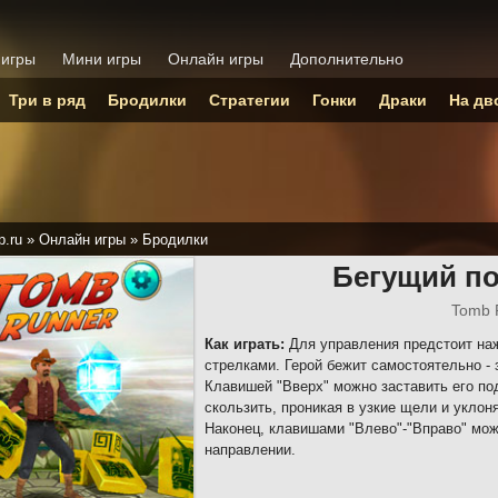
 игры
Мини игры
Онлайн игры
Дополнительно
Три в ряд
Бродилки
Стратегии
Гонки
Драки
На дв
p.ru
»
Онлайн игры
»
Бродилки
Бегущий п
Tomb 
Как играть:
Для управления предстоит наж
стрелками. Герой бежит самостоятельно - 
Клавишей "Вверх" можно заставить его по
скользить, проникая в узкие щели и уклон
Наконец, клавишами "Влево"-"Вправо" мо
направлении.