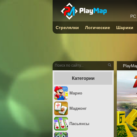
PC
Стрелялки
Логические
Шарики
PlayMa
Категории
Марио
Маджонг
Пасьянсы