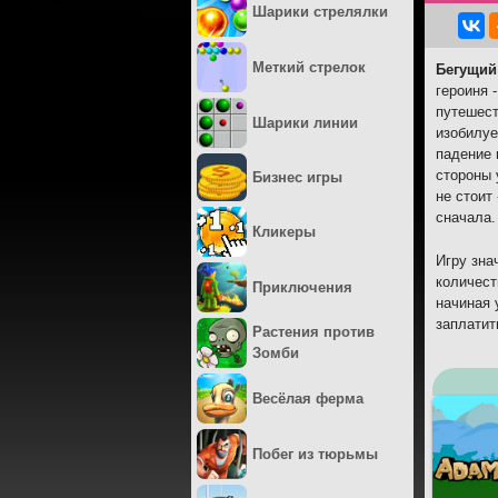
Шарики стрелялки
Меткий стрелок
Бегущий
героиня 
путешест
Шарики линии
изобилуе
падение 
стороны 
Бизнес игры
не стоит
сначала.
Кликеры
Игру зна
количест
Приключения
начиная 
заплатит
Растения против
Зомби
Весёлая ферма
Побег из тюрьмы