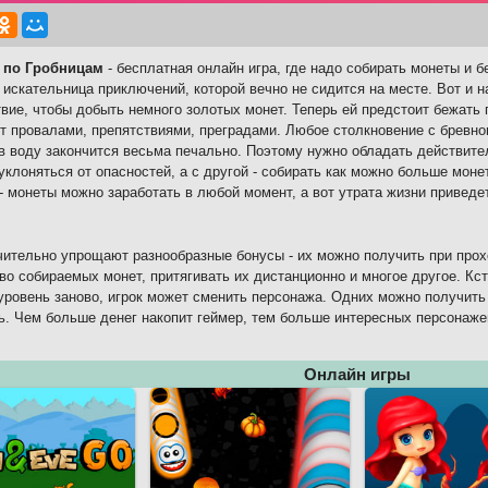
 по Гробницам
- бесплатная онлайн игра, где надо собирать монеты и б
- искательница приключений, которой вечно не сидится на месте. Вот и н
вие, чтобы добыть немного золотых монет. Теперь ей предстоит бежать 
т провалами, препятствиями, преградами. Любое столкновение с бревно
в воду закончится весьма печально. Поэтому нужно обладать действите
уклоняться от опасностей, а с другой - собирать как можно больше моне
 - монеты можно заработать в любой момент, а вот утрата жизни приведет
чительно упрощают разнообразные бонусы - их можно получить при про
во собираемых монет, притягивать их дистанционно и многое другое. Кст
уровень заново, игрок может сменить персонажа. Одних можно получить 
ь. Чем больше денег накопит геймер, тем больше интересных персонаже
Онлайн игры