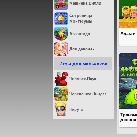
Машинка Вилли
Сокровища
Монтесумы
Адам и
Атлантида
Для девочек
Игры для мальчиков
Человек-Паук
Черепашка Ниндзя
Наруто
Трансм
древни