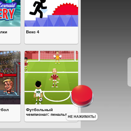
алки
Векс 4
тбол
Футбольный
чемпионат: пенальти
НЕ НАЖИМАТЬ!