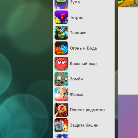
Зума
Тетрис
Танчики
Огонь и Вода
Красный шар
Зомби
Ферма
Поиск предметов
Защита башни