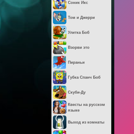
Соник Икс
Том и Джерри
Улитка Боб
Взорви это
Пираньи
Губка Спанч Боб
Скуби-Ду
Квесты на русском
языке
Выход из комнаты