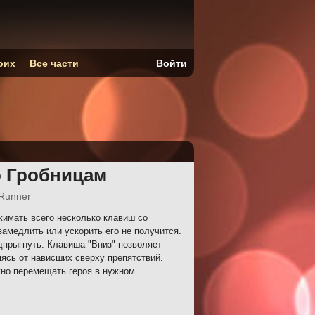
оих
Все части
Войти
о Гробницам
Runner
имать всего несколько клавиш со
замедлить или ускорить его не получится.
дпрыгнуть. Клавиша "Вниз" позволяет
яясь от нависших сверху препятствий.
жно перемещать героя в нужном