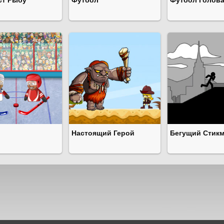
ст Рыбу
Футбол
Футбол Голов
Настоящий Герой
Бегущий Стик