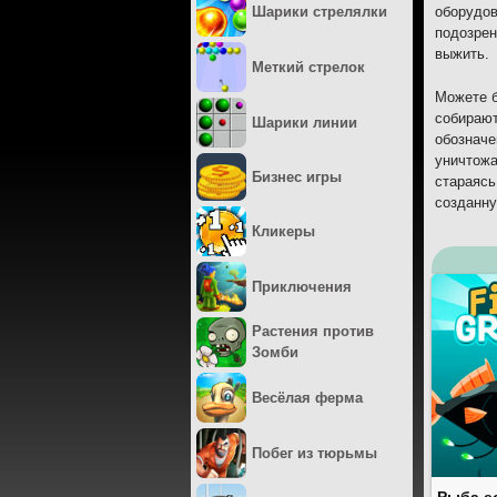
Шарики стрелялки
оборудов
подозрен
выжить.
Меткий стрелок
Можете б
собирают
Шарики линии
обозначе
уничтожа
Бизнес игры
стараясь
созданну
Кликеры
Приключения
Растения против
Зомби
Весёлая ферма
Побег из тюрьмы