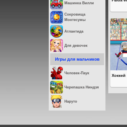
Рыба е
Машинка Вилли
Сокровища
Монтесумы
Атлантида
Для девочек
Игры для мальчиков
Человек-Паук
Хоккей
Черепашка Ниндзя
Наруто