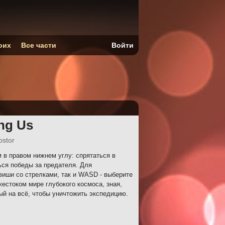
оих
Все части
Войти
ng Us
ostor
в правом нижнем углу: спрятаться в
ься победы за предателя. Для
иши со стрелками, так и WASD - выберите
естоком мире глубокого космоса, зная,
ый на всё, чтобы уничтожить экспедицию.