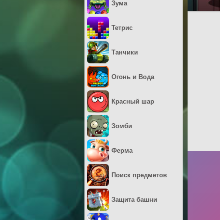
Зума
Тетрис
Танчики
Огонь и Вода
Красный шар
Зомби
Ферма
Поиск предметов
Защита башни