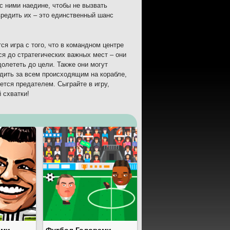
с ними наедине, чтобы не вызвать
вредить их – это единственный шанс
я игра с того, что в командном центре
я до стратегических важных мест – они
олететь до цели. Также они могут
дить за всем происходящим на корабле,
яется предателем. Сыграйте в игру,
 схватки!