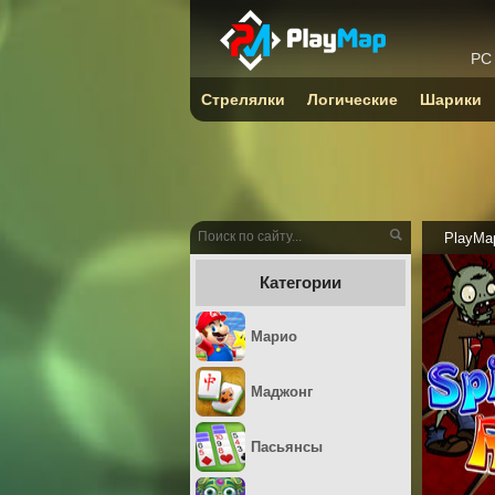
PC
Стрелялки
Логические
Шарики
PlayMa
Категории
Марио
Маджонг
Пасьянсы