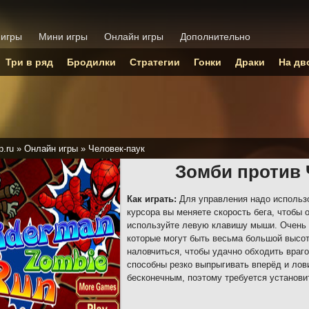
 игры
Мини игры
Онлайн игры
Дополнительно
Три в ряд
Бродилки
Стратегии
Гонки
Драки
На дв
p.ru
»
Онлайн игры
»
Человек-паук
Зомби против 
Как играть:
Для управления надо использ
курсора вы меняете скорость бега, чтобы
используйте левую клавишу мыши. Очень 
которые могут быть весьма большой высот
наловчиться, чтобы удачно обходить враго
способны резко выпрыгивать вперёд и лови
бесконечным, поэтому требуется установит