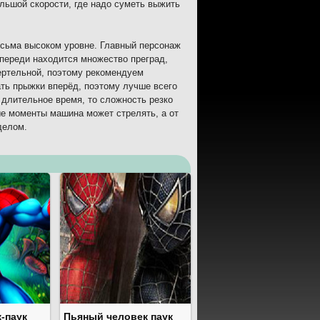
ольшой скорости, где надо суметь выжить
есьма высоком уровне. Главный персонаж
Впереди находится множество преград,
ертельной, поэтому рекомендуем
ать прыжки вперёд, поэтому лучше всего
 длительное время, то сложность резко
ые моменты машина может стрелять, а от
делом.
-паук
Пьяный человек паук