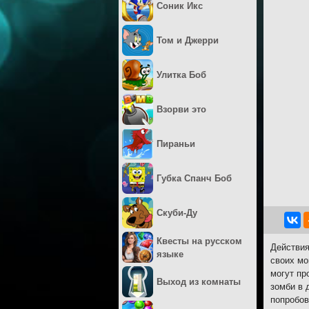
Соник Икс
Том и Джерри
Улитка Боб
Взорви это
Пираньи
Губка Спанч Боб
Скуби-Ду
Квесты на русском
Действия
языке
своих мо
могут пр
Выход из комнаты
зомби в 
попробов