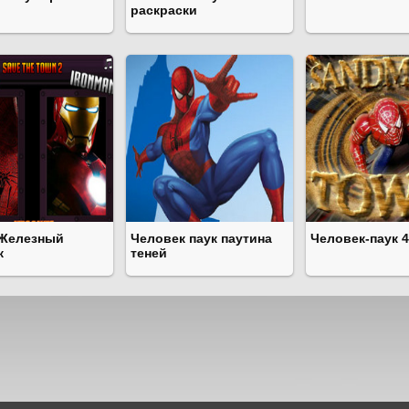
раскраски
 Железный
Человек паук паутина
Человек-паук 4
к
теней