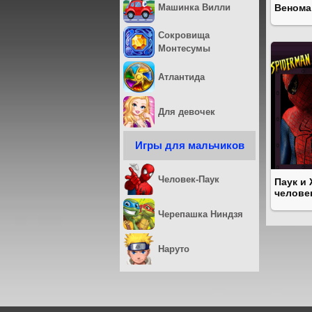
Машинка Вилли
Венома
Сокровища
Монтесумы
Атлантида
Для девочек
Игры для мальчиков
Человек-Паук
Паук и
челове
Черепашка Ниндзя
Наруто