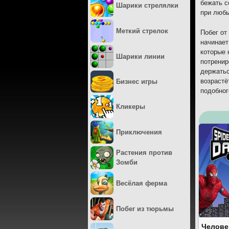
бежать с
Шарики стрелялки
при любы
Меткий стрелок
Побег от
начинает
которые 
Шарики линии
потренир
держатьс
возрастё
Бизнес игры
подобног
Кликеры
Приключения
Растения против
Зомби
Весёлая ферма
Побег из тюрьмы
Челове