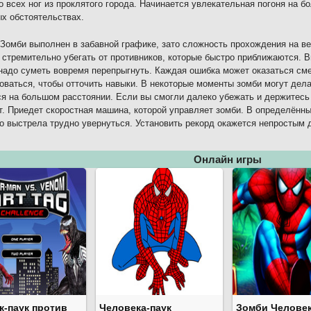
о всех ног из проклятого города. Начинается увлекательная погоня на б
х обстоятельствах.
 Зомби выполнен в забавной графике, зато сложность прохождения на в
 стремительно убегать от противников, которые быстро приближаются. 
надо суметь вовремя перепрыгнуть. Каждая ошибка может оказаться см
оваться, чтобы отточить навыки. В некоторые моменты зомби могут дел
я на большом расстоянии. Если вы смогли далеко убежать и держитесь
т. Приедет скоростная машина, которой управляет зомби. В определённ
о выстрела трудно увернуться. Установить рекорд окажется непростым 
Онлайн игры
к-паук против
Человека-паук
Зомби Человек