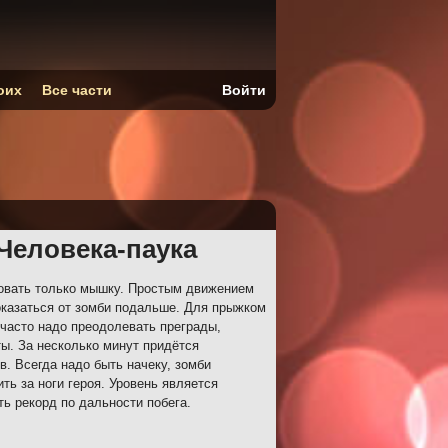
оих
Все части
Войти
Человека-паука
овать только мышку. Простым движением
 оказаться от зомби подальше. Для прыжком
часто надо преодолевать преграды,
ы. За несколько минут придётся
в. Всегда надо быть начеку, зомби
ть за ноги героя. Уровень является
ь рекорд по дальности побега.