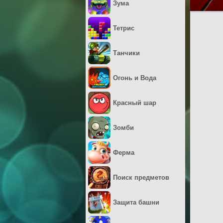
Зума
Тетрис
Танчики
Огонь и Вода
Красный шар
Зомби
Ферма
Поиск предметов
Защита башни