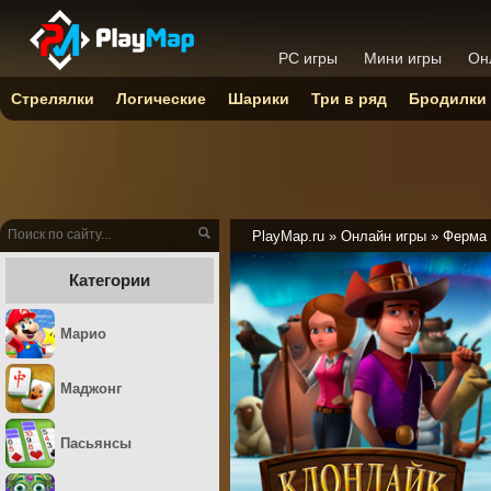
PC игры
Мини игры
Он
Стрелялки
Логические
Шарики
Три в ряд
Бродилки
PlayMap.ru
»
Онлайн игры
»
Ферма
Категории
Марио
Маджонг
Пасьянсы