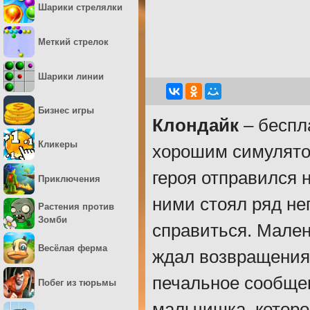
Шарики стрелялки
Меткий стрелок
Шарики линии
Бизнес игры
Клондайк
– беспл
Кликеры
хорошим симулятор
героя отправился 
Приключения
ними стоял ряд не
Растения против
Зомби
справиться. Мален
Весёлая ферма
ждал возвращения 
печальное сообщен
Побег из тюрьмы
мальчишка, которо