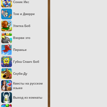
Соник Икс
Том и Джерри
Улитка Боб
Взорви это
Пираньи
Губка Спанч Боб
Скуби-Ду
Квесты на русском
языке
Выход из комнаты