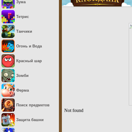
Зума
Тетрис
M
Танчики
Огонь и Вода
Красный шар
Зомби
Ферма
Поиск предметов
Защита башни