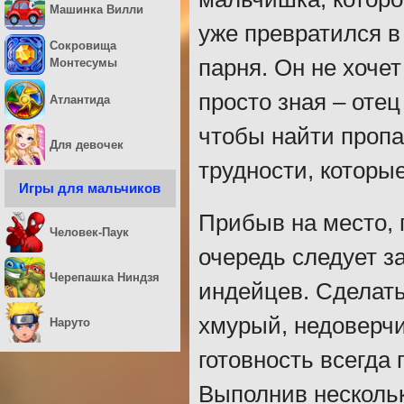
Машинка Вилли
уже превратился в
Сокровища
парня. Он не хоче
Монтесумы
просто зная – отец
Атлантида
чтобы найти пропа
Для девочек
трудности, которые
Игры для мальчиков
Прибыв на место, 
Человек-Паук
очередь следует з
Черепашка Ниндзя
индейцев. Сделать
хмурый, недоверч
Наруто
готовность всегда
Выполнив нескольк