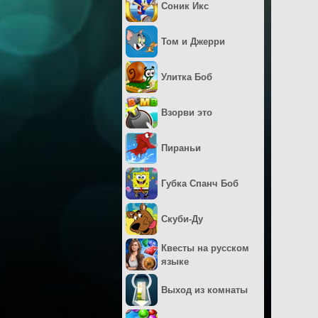
Соник Икс
Том и Джерри
Улитка Боб
Взорви это
Пираньи
Губка Спанч Боб
Скуби-Ду
Квесты на русском
языке
Выход из комнаты