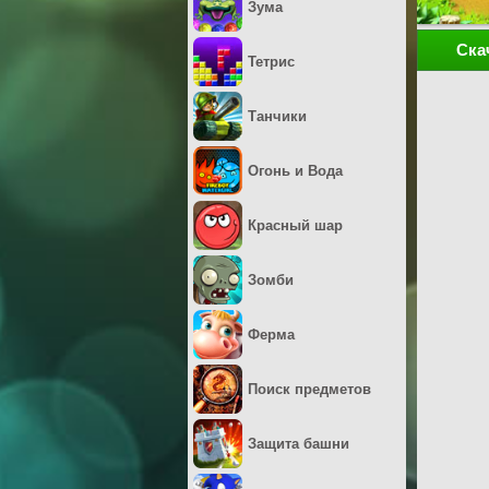
Зума
Ска
Тетрис
Танчики
Огонь и Вода
Красный шар
Зомби
Ферма
Поиск предметов
Защита башни