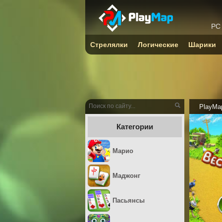
PC
Стрелялки
Логические
Шарики
PlayMa
Категории
Марио
Маджонг
Пасьянсы