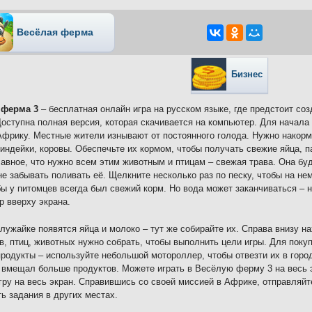
Весёлая ферма
Бизнес
 ферма 3
– бесплатная онлайн игра на русском языке, где предстоит со
Доступна полная версия, которая скачивается на компьютер. Для начала
фрику. Местные жители изнывают от постоянного голода. Нужно накорми
 индейки, коровы. Обеспечьте их кормом, чтобы получать свежие яйца, 
лавное, что нужно всем этим животным и птицам – свежая трава. Она буд
не забывать поливать её. Щелкните несколько раз по песку, чтобы на не
бы у питомцев всегда был свежий корм. Но вода может заканчиваться – 
р вверху экрана.
 лужайке появятся яйца и молоко – тут же собирайте их. Справа внизу н
в, птиц, животных нужно собрать, чтобы выполнить цели игры. Для пок
родукты – используйте небольшой мотороллер, чтобы отвезти их в горо
 вмещал больше продуктов. Можете играть в Весёлую ферму 3 на весь э
гру на весь экран. Справившись со своей миссией в Африке, отправляйт
ь задания в других местах.