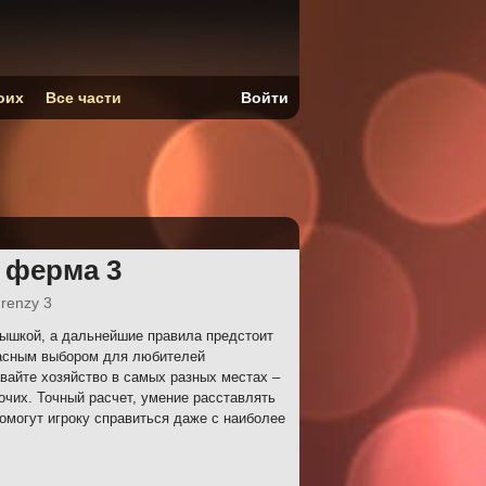
оих
Все части
Войти
 ферма 3
renzy 3
ышкой, а дальнейшие правила предстоит
расным выбором для любителей
айте хозяйство в самых разных местах –
очих. Точный расчет, умение расставлять
омогут игроку справиться даже с наиболее
.