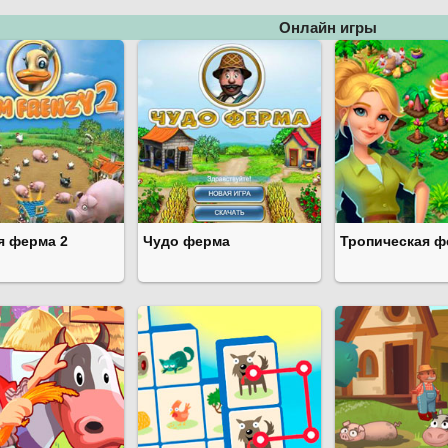
Онлайн игры
я ферма 2
Чудо ферма
Тропическая ф