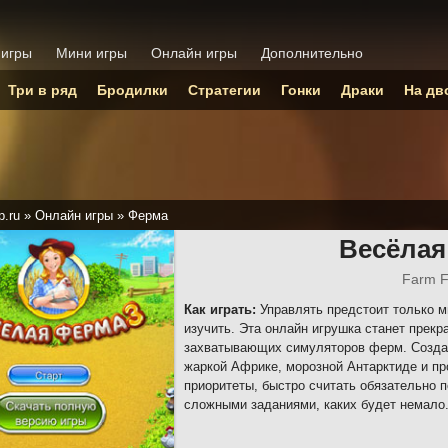
 игры
Мини игры
Онлайн игры
Дополнительно
Три в ряд
Бродилки
Стратегии
Гонки
Драки
На дв
p.ru
»
Онлайн игры
»
Ферма
Весёлая
Farm F
Как играть:
Управлять предстоит только м
изучить. Эта онлайн игрушка станет прек
захватывающих симуляторов ферм. Создав
жаркой Африке, морозной Антарктиде и пр
приоритеты, быстро считать обязательно п
сложными заданиями, каких будет немало