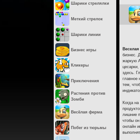
Шарики стрелялки
Меткий стрелок
Шарики линии
Веселая
Бизнес игры
бизнес. 
жаркую А
Кликеры
цесарки,
здесь. Г
главное 
Приключения
тем, что
индикато
Растения против
Зомби
Когда на
продукто
Весёлая ферма
лишние п
чтобы он
онлайн и
Побег из тюрьмы
выполнят