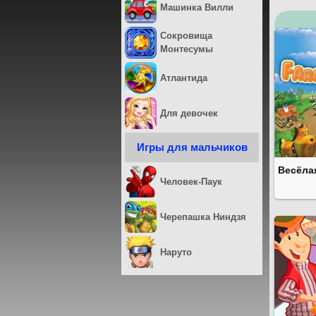
Машинка Вилли
Сокровища
Монтесумы
Атлантида
Для девочек
Игры для мальчиков
Весёла
Человек-Паук
Черепашка Ниндзя
Наруто