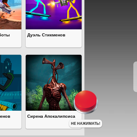
боты
Дуэль Стикменов
менов
Сирена Апокалипсиса
НЕ НАЖИМАТЬ!