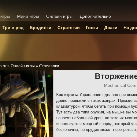
 игры
Мини игры
Онлайн игры
Дополнительно
Три в ряд
Бродилки
Стратегии
Гонки
Драки
На дв
p.ru
»
Онлайн игры
»
Стрелялки
Вторжение
Mechanical Com
Как играть:
Управление сделано при помощ
давно привыкли в таких жанрах. Прежде в
клавиатурой, чтобы бегать при помощи бук
Тут есть два типа оружия, на мышке вы м
наносят небольшой урон, но зато их можно
используется мощный снаряд, который уни
бесконечны, но орудие может перегреться,