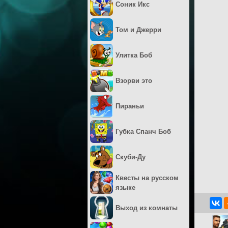
Соник Икс
Том и Джерри
Улитка Боб
Взорви это
Пираньи
Губка Спанч Боб
Скуби-Ду
Квесты на русском
языке
Выход из комнаты