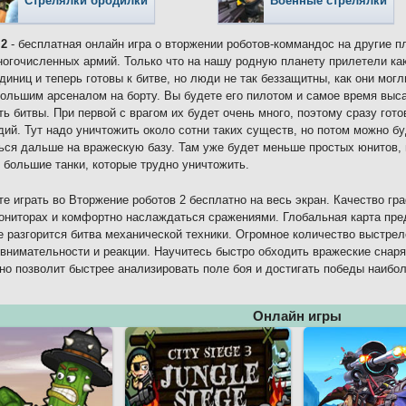
Стрелялки бродилки
Военные стрелялки
 2
- бесплатная онлайн игра о вторжении роботов-коммандос на другие п
огочисленных армий. Только что на нашу родную планету прилетели как
диниц и теперь готовы к битве, но люди не так беззащитны, как они мог
большим арсеналом на борту. Вы будете его пилотом и самое время выса
ть битвы. При первой с врагом их будет очень много, поэтому сразу готов
дий. Тут надо уничтожить около сотни таких существ, но потом можно б
ься дальше на вражескую базу. Там уже будет меньше простых юнитов, н
 большие танки, которые трудно уничтожить.
е играть во Вторжение роботов 2 бесплатно на весь экран. Качество гр
ниторах и комфортно наслаждаться сражениями. Глобальная карта пре
де разгорится битва механической техники. Огромное количество выстре
внимательности и реакции. Научитесь быстро обходить вражеские снаря
но позволит быстрее анализировать поле боя и достигать победы наиб
Онлайн игры