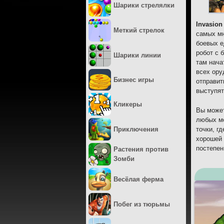
Шарики стрелялки
Invasion
Меткий стрелок
самых мн
боевых е
робот с 
Шарики линии
там нача
всех ору
Бизнес игры
отправит
выступят
Кликеры
Вы может
любых мо
Приключения
точки, г
хорошей 
постепен
Растения против
Зомби
Весёлая ферма
Побег из тюрьмы