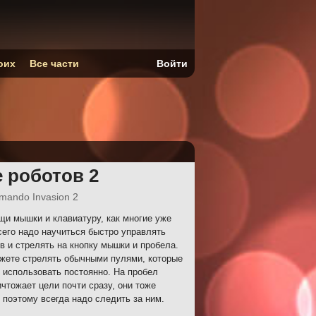
оих
Все части
Войти
 роботов 2
mando Invasion 2
и мышки и клавиатуру, как многие уже
сего надо научиться быстро управлять
в и стрелять на кнопку мышки и пробела.
ожете стрелять обычными пулями, которые
 использовать постоянно. На пробел
чтожает цели почти сразу, они тоже
 поэтому всегда надо следить за ним.