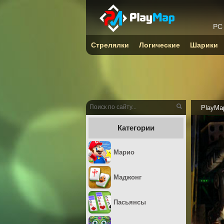
PC
Стрелялки
Логические
Шарики
PlayMa
Категории
Марио
Маджонг
Пасьянсы