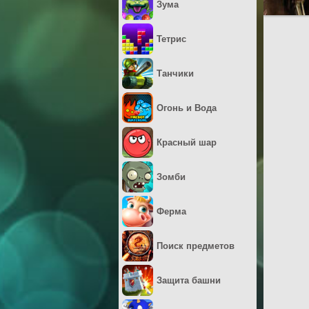
Зума
Тетрис
Танчики
Огонь и Вода
Красный шар
Зомби
Ферма
Поиск предметов
Защита башни