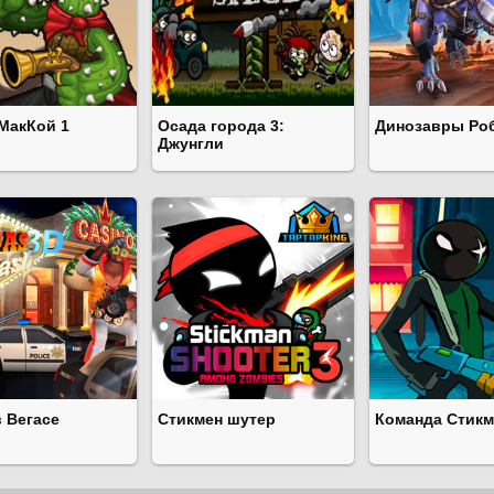
 МакКой 1
Осада города 3:
Динозавры Ро
Джунгли
 Вегасе
Стикмен шутер
Команда Стик