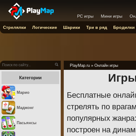
PC игры
Мини игры
Он
Стрелялки
Логические
Шарики
Три в ряд
Бродилки
PlayMap.ru
»
Онлайн игры
Игры
Категории
Марио
Бесплатные онлайн
стрелять по врага
Маджонг
популярных жанра
Пасьянсы
построен на динам