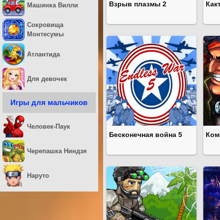
Взрыв плазмы 2
Как
Машинка Вилли
Сокровища
Монтесумы
Атлантида
Для девочек
Игры для мальчиков
Человек-Паук
Бесконечная война 5
Ком
Черепашка Ниндзя
Наруто