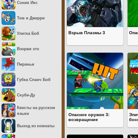
Соник Икс
Том и Джерри
Взрыв Плазмы 3
Опа
Улитка Боб
Взорви это
Пираньи
Губка Спанч Боб
Скуби-Ду
Квесты на русском
языке
Опасное оружие 3:
Эпи
возвращение
бос
Выход из комнаты