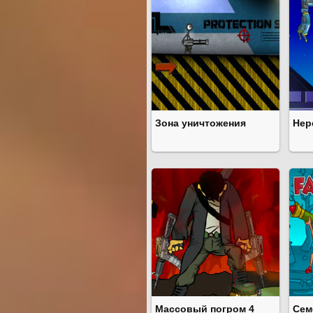
Зона уничтожения
Нер
Массовый погром 4
Сем