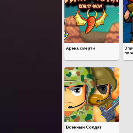
Арена смерти
Эпи
пир
Военный Солдат