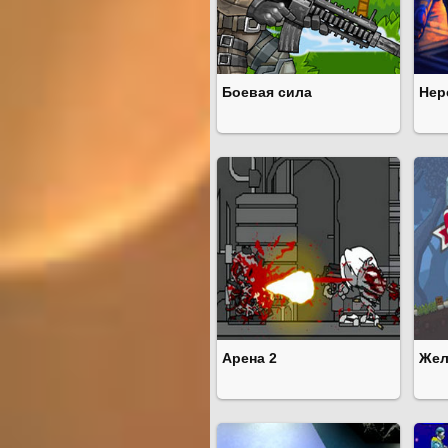
Боевая сила
Нер
Арена 2
Жел