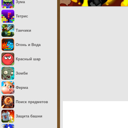
Зума
Тетрис
Танчики
Огонь и Вода
Красный шар
Зомби
Ферма
Поиск предметов
Защита башни