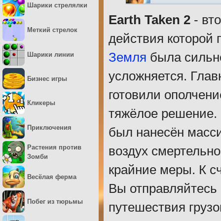
Шарики стрелялки
Earth Taken 2
- вт
Меткий стрелок
действия которой 
Земля
была сильно
Шарики линии
усложняется. Глав
Бизнес игры
готовили ополчени
Кликеры
тяжёлое решение. 
Приключения
был нанесён масси
Растения против
воздух смертельно
Зомби
крайние меры. К с
Весёлая ферма
Вы отправляйтесь 
Побег из тюрьмы
путешествия грузо