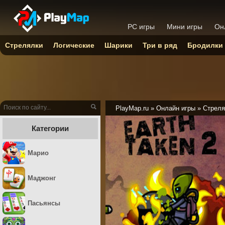
PC игры
Мини игры
Он
Стрелялки
Логические
Шарики
Три в ряд
Бродилки
PlayMap.ru
»
Онлайн игры
»
Стреля
Категории
Марио
Маджонг
Пасьянсы