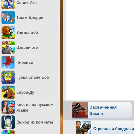
Соник Икс
Том и Джерри
Улитка Боб
Взорви это
Пираньи
Губка Спанч Боб
Скуби-Ду
Квесты на русском
Захваченная
языке
Земля
Выход из комнаты
Стрелялки бродилк