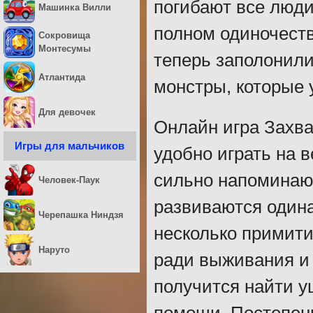
погибают все люди
Машинка Вилли
полном одиночест
Сокровища
Монтесумы
теперь заполонили
Атлантида
монстры, которые 
Для девочек
Онлайн игра Захв
Игры для мальчиков
удобно играть на 
сильно напоминаю
Человек-Паук
развиваются один
Черепашка Ниндзя
несколько примити
Наруто
ради выживания и 
получится найти у