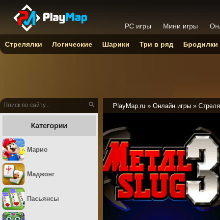
PC игры
Мини игры
Он
Стрелялки
Логические
Шарики
Три в ряд
Бродилки
PlayMap.ru
»
Онлайн игры
»
Стреля
Категории
Марио
Маджонг
Пасьянсы