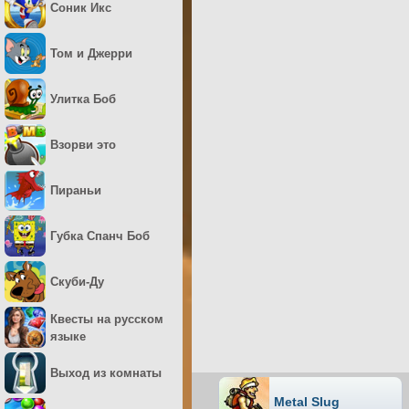
Соник Икс
Том и Джерри
Улитка Боб
Взорви это
Пираньи
Губка Спанч Боб
Скуби-Ду
Квесты на русском
языке
Выход из комнаты
Metal Slug