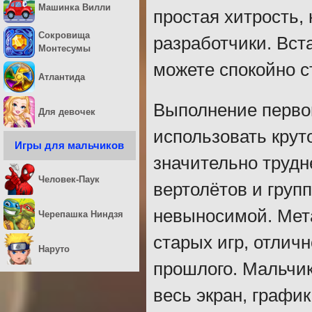
Машинка Вилли
простая хитрость,
Сокровища
разработчики. Вста
Монтесумы
можете спокойно с
Атлантида
Выполнение первог
Для девочек
использовать крут
Игры для мальчиков
значительно трудн
Человек-Паук
вертолётов и груп
невыносимой. Мет
Черепашка Ниндзя
старых игр, отлич
Наруто
прошлого. Мальчики
весь экран, графи