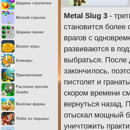
Шарики стрелялки
Metal Slug 3
- трет
Меткий стрелок
становится более 
Шарики линии
врагов с одноврем
Бизнес игры
развиваются в под
выбраться. После 
Кликеры
закончилось, поэт
Приключения
пистолет и гранат
Растения против
скором времени см
Зомби
вернуться назад. П
Весёлая ферма
отыскал мощный бр
Побег из тюрьмы
уничтожить практи