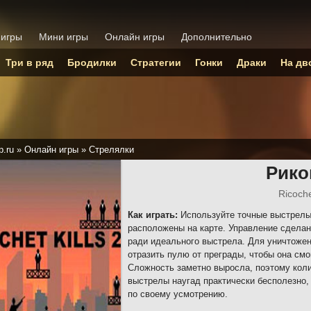
 игры
Мини игры
Онлайн игры
Дополнительно
Три в ряд
Бродилки
Стратегии
Гонки
Драки
На дв
p.ru
»
Онлайн игры
»
Стрелялки
Рико
Ricoche
Как играть:
Используйте точные выстрелы 
расположены на карте. Управление сделан
ради идеального выстрела. Для уничтоже
отразить пулю от преграды, чтобы она смо
Сложность заметно выросла, поэтому коли
выстрелы наугад практически бесполезно,
по своему усмотрению.