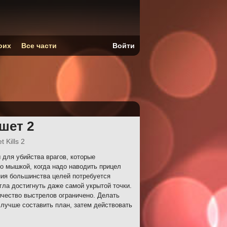
оих
Все части
Войти
шет 2
t Kills 2
для убийства врагов, которые
о мышкой, когда надо наводить прицел
ния большинства целей потребуется
гла достигнуть даже самой укрытой точки.
чество выстрелов ограничено. Делать
 лучше составить план, затем действовать