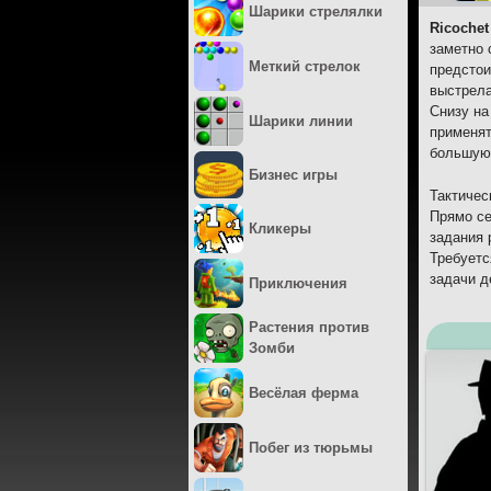
Шарики стрелялки
Ricochet 
заметно 
Меткий стрелок
предстои
выстрела
Снизу на
Шарики линии
применят
большую 
Бизнес игры
Тактичес
Прямо се
Кликеры
задания 
Требуетс
задачи д
Приключения
Растения против
Зомби
Весёлая ферма
Побег из тюрьмы