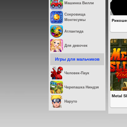
Машинка Вилли
Сокровища
Монтесумы
Рикоше
Атлантида
Для девочек
Игры для мальчиков
Человек-Паук
Черепашка Ниндзя
Metal S
Наруто