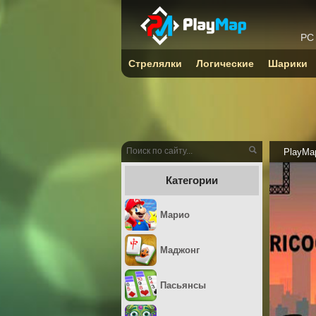
PC
Стрелялки
Логические
Шарики
PlayMa
Категории
Марио
Маджонг
Пасьянсы