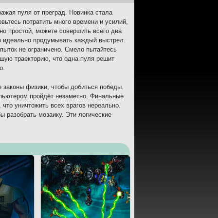
ражая пуля от преград. Новинка стала
овьтесь потратить много времени и усилий,
но простой, можете совершить всего два
до идеально продумывать каждый выстрел.
опыток не ограничено. Смело пытайтесь
ошую траекторию, что одна пуля решит
о.
е законы физики, чтобы добиться победы.
омпьютером пройдёт незаметно. Финальные
 что уничтожить всех врагов нереально.
ы разобрать мозаику. Эти логические