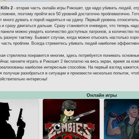
Kills 2
- вторая часть онлайн игры Рикошет, где надо убивать людей, от
сложнее, поэтому пройти все 50 уровней достаточно проблематично. Гот
т много думать и порой надеяться на удачу. Первый уровень относитель
 и сразу двигаться дальше. Сразу становится очевидно, что теперь на
 панели можно увидеть количество доступных патронов, а количество п
ь разную тактику. Бывают случаи, когда можно отыскать настолько хор
часть проблем. Всегда стремитесь убивать людей наиболее эффективн
кая стрелялка понравится многим, здесь потребуется понимать основны
йчас начните играть в Рикошет 2 бесплатно на весь экран, время за к
реализованы наиболее интересным способом. На первый взгляд кажется,
я получше разобраться в ситуации и произвести несколько попыток, чтоб
ействительно интересны!
Онлайн игры