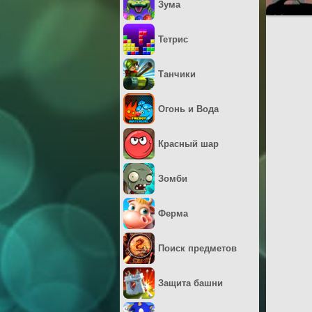
Зума
Тетрис
Танчики
Огонь и Вода
Красный шар
Зомби
Ферма
Поиск предметов
Защита башни