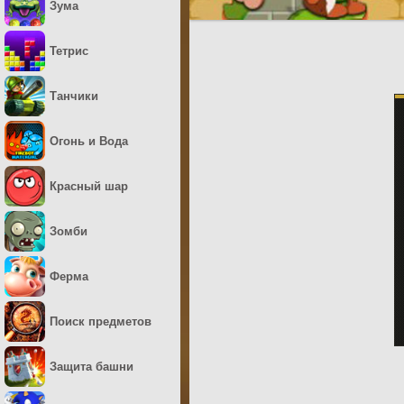
Зума
Тетрис
Танчики
Огонь и Вода
Красный шар
Зомби
Ферма
Поиск предметов
Защита башни