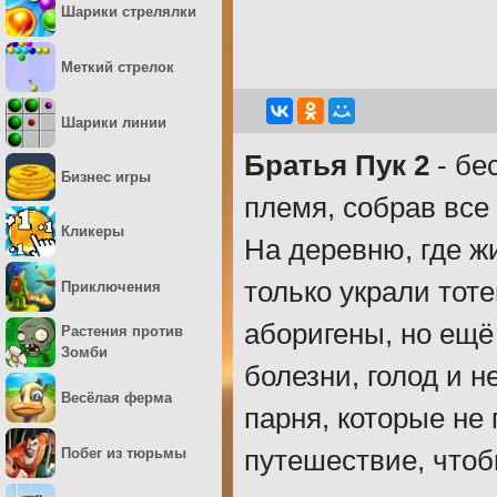
Шарики стрелялки
Меткий стрелок
Шарики линии
Братья Пук 2
- бе
Бизнес игры
племя, собрав все
Кликеры
На деревню, где жи
только украли тот
Приключения
аборигены, но ещё
Растения против
Зомби
болезни, голод и 
Весёлая ферма
парня, которые не
Побег из тюрьмы
путешествие, чтоб