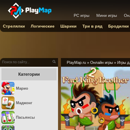
PC игры
Мини игры
Он
Стрелялки
Логические
Шарики
Три в ряд
Бродилки
PlayMap.ru
»
Онлайн игры
»
Игры д
Категории
Марио
Маджонг
Пасьянсы