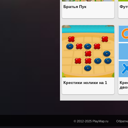
Братья Пук
Фут
Крестики нолики на 1
Кре
дво
© 2012-2025 PlayMap.ru
Обратна