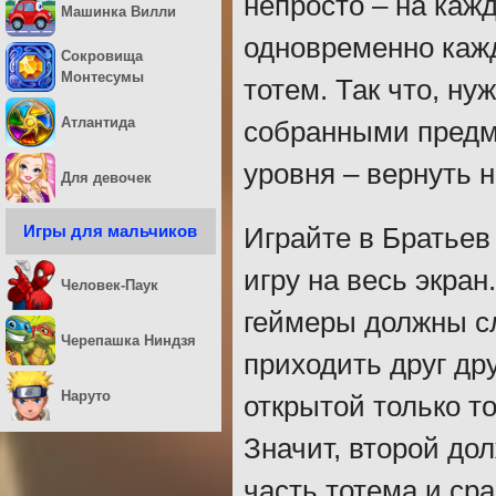
непросто – на каж
Машинка Вилли
одновременно кажд
Сокровища
Монтесумы
тотем. Так что, ну
Атлантида
собранными предме
уровня – вернуть н
Для девочек
Игры для мальчиков
Играйте в Братьев
игру на весь экра
Человек-Паук
геймеры должны сл
Черепашка Ниндзя
приходить друг др
Наруто
открытой только то
Значит, второй до
часть тотема и ср