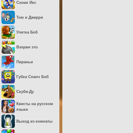
Соник Икс
Том и Джерри
Улитка Боб
Взорви это
Пираньи
Губка Спанч Боб
Скуби-Ду
Квесты на русском
языке
Выход из комнаты