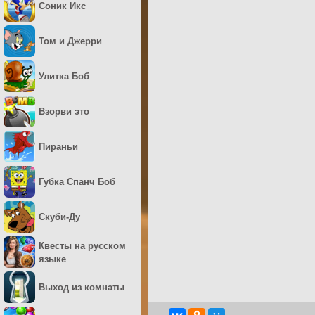
Соник Икс
Том и Джерри
Улитка Боб
Взорви это
Пираньи
Губка Спанч Боб
Скуби-Ду
Квесты на русском
языке
Выход из комнаты