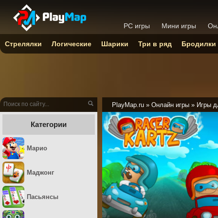
PC игры
Мини игры
Он
Стрелялки
Логические
Шарики
Три в ряд
Бродилки
PlayMap.ru
»
Онлайн игры
»
Игры д
Категории
Марио
Маджонг
Пасьянсы