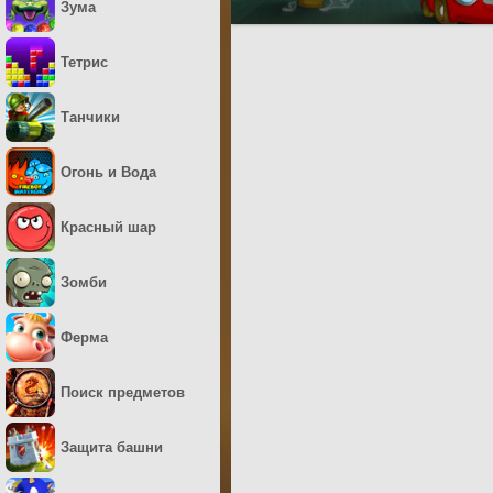
Зума
Тетрис
Танчики
Огонь и Вода
Красный шар
Зомби
Ферма
Поиск предметов
Защита башни