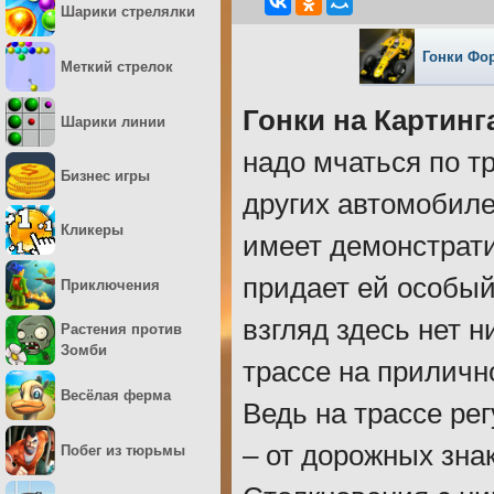
Шарики стрелялки
Гонки Фо
Меткий стрелок
Гонки на Картинг
Шарики линии
надо мчаться по т
Бизнес игры
других автомобиле
Кликеры
имеет демонстрати
придает ей особый
Приключения
взгляд здесь нет н
Растения против
Зомби
трассе на прилично
Весёлая ферма
Ведь на трассе ре
– от дорожных зна
Побег из тюрьмы