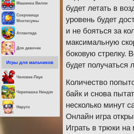
Машинка Вилли
будет летать в во
Сокровища
уровень будет дос
Монтесумы
и не бояться за к
Атлантида
максимальную скор
Для девочек
боковую стрелку. 
Игры для мальчиков
будет получаться 
Человек-Паук
Количество попыто
байк и снова пыта
Черепашка Ниндзя
несколько минут с
Наруто
Онлайн игра откры
Играть в трюки на