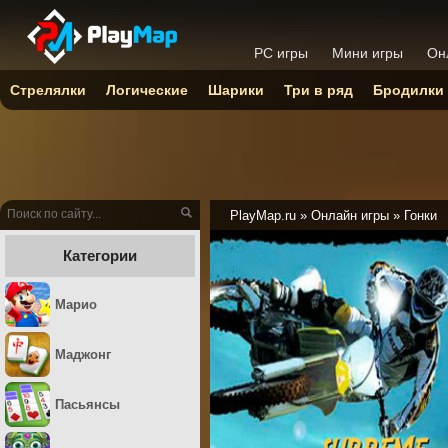
PC игры
Мини игры
Он
Стрелялки
Логические
Шарики
Три в ряд
Бродилки
PlayMap.ru
»
Онлайн игры
»
Гонки
Категории
Марио
Маджонг
Пасьянсы