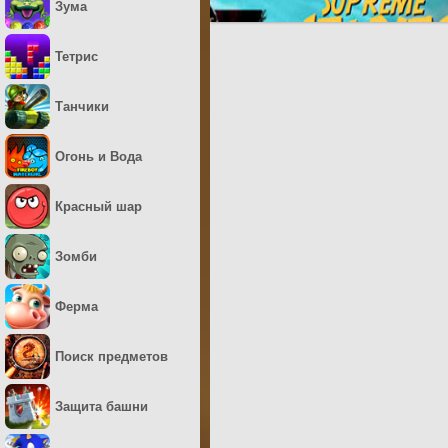
Зума
Тетрис
Танчики
Огонь и Вода
Красный шар
Зомби
Ферма
Поиск предметов
Защита башни