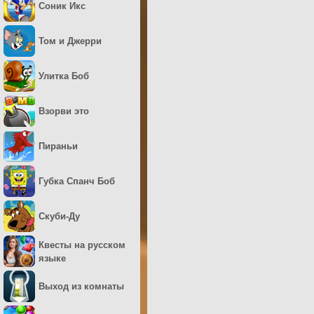
Соник Икс
Том и Джерри
Улитка Боб
Взорви это
Пираньи
Губка Спанч Боб
Скуби-Ду
Квесты на русском
языке
Выход из комнаты