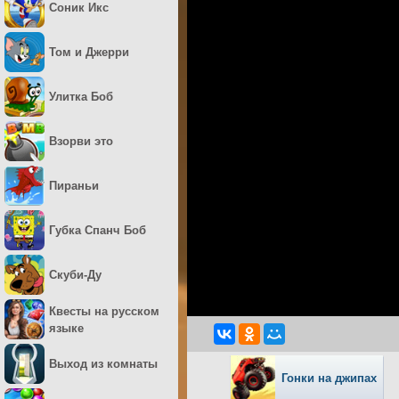
Соник Икс
Том и Джерри
Улитка Боб
Взорви это
Пираньи
Губка Спанч Боб
Скуби-Ду
Квесты на русском
языке
Выход из комнаты
Гонки на джипах