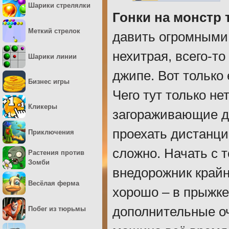
Шарики стрелялки
Гонки на монстр 
Меткий стрелок
давить огромными
нехитрая, всего-т
Шарики линии
джипе. Вот только 
Бизнес игры
Чего тут только не
Кликеры
загораживающие до
проехать дистанци
Приключения
сложно. Начать с т
Растения против
Зомби
внедорожник крайн
Весёлая ферма
хорошо – в прыжке
дополнительные оч
Побег из тюрьмы