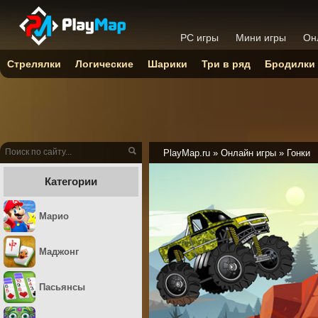
PC игры
Мини игры
Он
Стрелялки
Логические
Шарики
Три в ряд
Бродилки
PlayMap.ru
»
Онлайн игры
»
Гонки
Категории
Марио
Маджонг
Пасьянсы