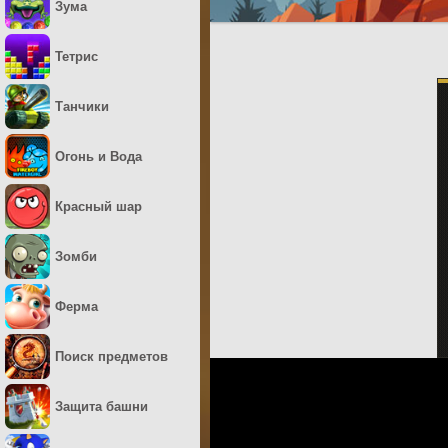
Зума
Тетрис
Танчики
Огонь и Вода
Красный шар
Зомби
Ферма
Поиск предметов
Защита башни