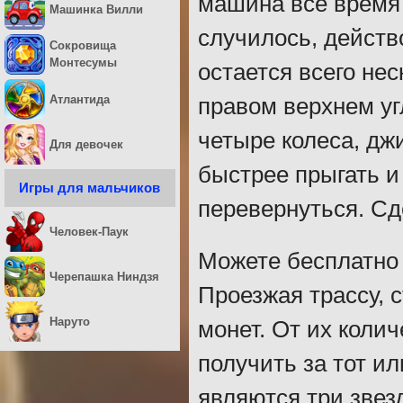
машина всё время 
Машинка Вилли
случилось, действ
Сокровища
Монтесумы
остается всего нес
Атлантида
правом верхнем угл
четыре колеса, дж
Для девочек
быстрее прыгать и
Игры для мальчиков
перевернуться. Сде
Человек-Паук
Можете бесплатно 
Черепашка Ниндзя
Проезжая трассу, 
Наруто
монет. От их колич
получить за тот и
являются три зве