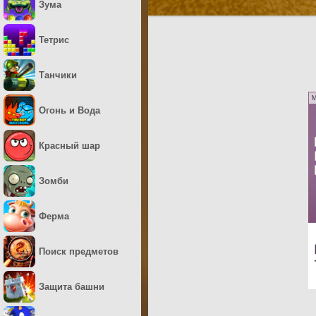
Зума
Тетрис
Танчики
M
Огонь и Вода
Красный шар
Зомби
Ферма
Поиск предметов
Защита башни