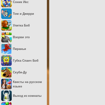
Соник Икс
Том и Джерри
Улитка Боб
Взорви это
Пираньи
Губка Спанч Боб
Скуби-Ду
Квесты на русском
языке
Выход из комнаты