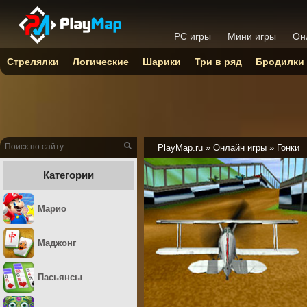
PC игры
Мини игры
Он
Стрелялки
Логические
Шарики
Три в ряд
Бродилки
PlayMap.ru
»
Онлайн игры
»
Гонки
Категории
Марио
Маджонг
Пасьянсы