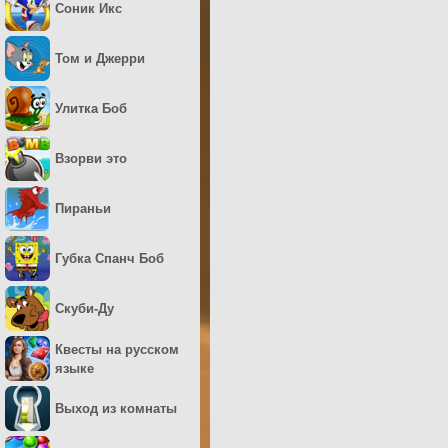
Соник Икс
Том и Джерри
Улитка Боб
Взорви это
Пираньи
Губка Спанч Боб
Скуби-Ду
Квесты на русском
языке
Выход из комнаты