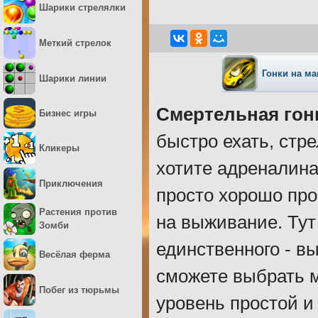
Шарики стрелялки
Меткий стрелок
Гонки на м
Шарики линии
Смертельная гон
Бизнес игры
быстро ехать, стр
Кликеры
хотите адреналин
Приключения
просто хорошо про
Растения против
на выживание. Тут
Зомби
единственного - в
Весёлая ферма
сможете выбрать м
Побег из тюрьмы
уровень простой и