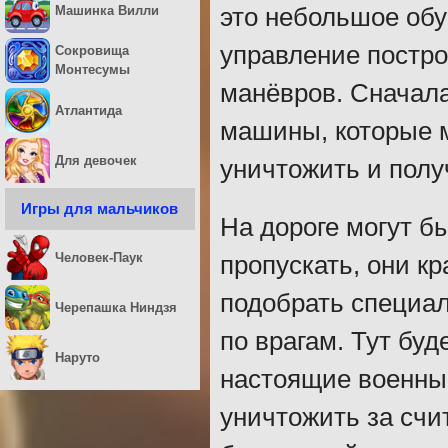
Машинка Вилли
это небольшое обу
управление постро
Сокровища
Монтесумы
манёвров. Сначала
Атлантида
машины, которые м
Для девочек
уничтожить и полу
Игры для мальчиков
На дороге могут б
Человек-Паук
пропускать, они к
подобрать специал
Черепашка Ниндзя
по врагам. Тут буд
Наруто
настоящие военные
уничтожить за счи