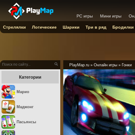
PC игры
Мини игры
Он
Стрелялки
Логические
Шарики
Три в ряд
Бродилки
PlayMap.ru
»
Онлайн игры
»
Гонки
Категории
Марио
Маджонг
Пасьянсы