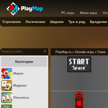
PC игры
Мини игры
Он
Стрелялки
Логические
Шарики
Три в ряд
Бродилки
PlayMap.ru
»
Онлайн игры
»
Гонки
Категории
Марио
Маджонг
Пасьянсы