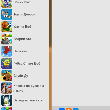
Соник Икс
Том и Джерри
Улитка Боб
Взорви это
Пираньи
Губка Спанч Боб
Скуби-Ду
Квесты на русском
языке
Выход из комнаты