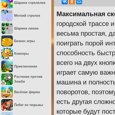
Шарики стрелялки
Максимальная ск
Меткий стрелок
городской трассе 
Шарики линии
весьма простая, д
Бизнес игры
поиграть порой ин
способность быст
Кликеры
всего на двух кноп
Приключения
играет самую важн
Растения против
машина и полность
Зомби
поворотов, поэтом
Весёлая ферма
есть другая сложно
Побег из тюрьмы
которые будут пос