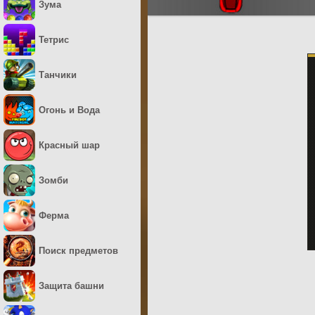
Зума
Тетрис
Танчики
Огонь и Вода
Красный шар
Зомби
Ферма
Поиск предметов
Защита башни