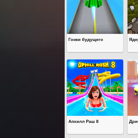
Гонки будущего
Яде
Апхилл Раш 8
Дри