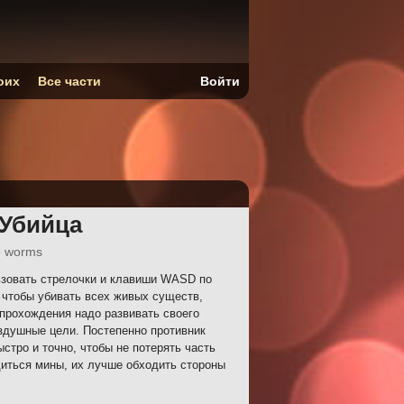
оих
Все части
Войти
 Убийца
e worms
зовать стрелочки и клавиши WASD по
 чтобы убивать всех живых существ,
 прохождения надо развивать своего
оздушные цели. Постепенно противник
ыстро и точно, чтобы не потерять часть
диться мины, их лучше обходить стороны