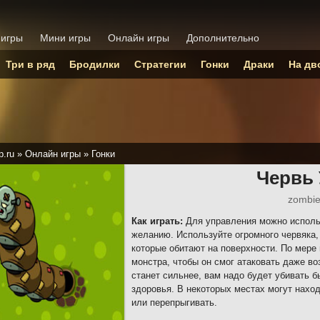
 игры
Мини игры
Онлайн игры
Дополнительно
Три в ряд
Бродилки
Стратегии
Гонки
Драки
На дв
p.ru
»
Онлайн игры
»
Гонки
Червь
zombi
Как играть:
Для управления можно исполь
желанию. Используйте огромного червяка,
которые обитают на поверхности. По мере
монстра, чтобы он смог атаковать даже в
станет сильнее, вам надо будет убивать б
здоровья. В некоторых местах могут нахо
или перепрыгивать.