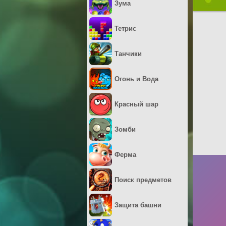
Зума
Тетрис
Танчики
Огонь и Вода
Красный шар
Зомби
Ферма
Поиск предметов
Защита башни