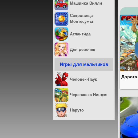
Машинка Вилли
Сокровища
Монтесумы
Атлантида
Для девочек
Игры для мальчиков
Дорога
Человек-Паук
Черепашка Ниндзя
Наруто