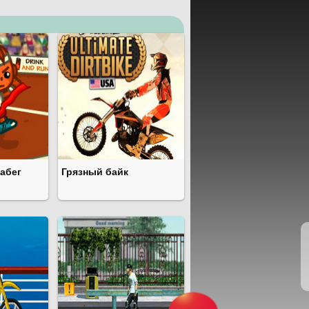
абег
Грязный байк