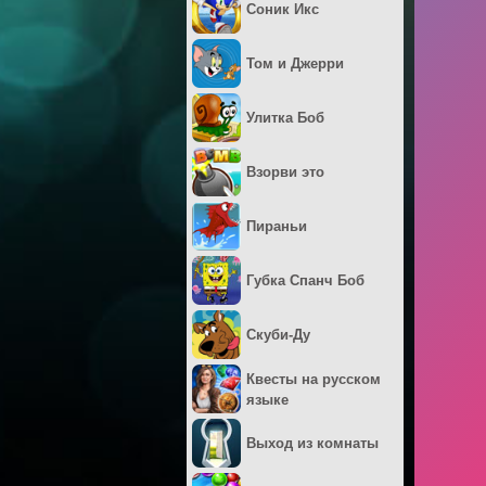
Соник Икс
Том и Джерри
Улитка Боб
Взорви это
Пираньи
Губка Спанч Боб
Скуби-Ду
Квесты на русском
языке
Выход из комнаты