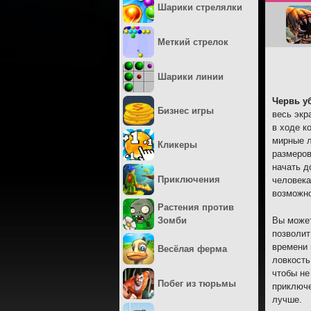
Шарики стрелялки
Меткий стрелок
Шарики линии
Червь у
Бизнес игры
весь экр
в ходе к
мирные л
Кликеры
размеров
начать д
Приключения
человека
возможно
Растения против
Вы может
Зомби
позволит
времени 
Весёлая ферма
ловкость
чтобы не
Побег из тюрьмы
приключе
лучше.