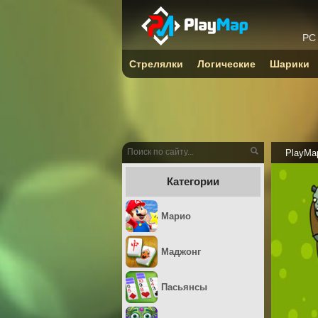
PC
Стрелялки
Логические
Шарики
PlayMa
Категории
Марио
Маджонг
Пасьянсы