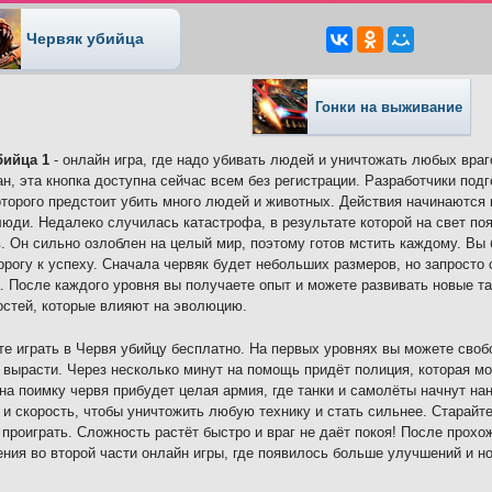
Червяк убийца
Гонки на выживание
бийца 1
- онлайн игра, где надо убивать людей и уничтожать любых враг
ан, эта кнопка доступна сейчас всем без регистрации. Разработчики по
оторого предстоит убить много людей и животных. Действия начинаются
юди. Недалеко случилась катастрофа, в результате которой на свет по
. Он сильно озлоблен на целый мир, поэтому готов мстить каждому. Вы
орогу к успеху. Сначала червяк будет небольших размеров, но запросто 
. После каждого уровня вы получаете опыт и можете развивать новые т
стей, которые влияют на эволюцию.
е играть в Червя убийцу бесплатно. На первых уровнях вы можете своб
 вырасти. Через несколько минут на помощь придёт полиция, которая мо
на поимку червя прибудет целая армия, где танки и самолёты начнут на
 и скорость, чтобы уничтожить любую технику и стать сильнее. Старайт
 проиграть. Сложность растёт быстро и враг не даёт покоя! После прох
ния во второй части онлайн игры, где появилось больше улучшений и но