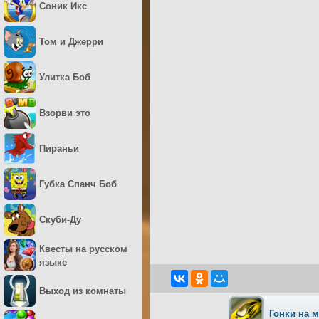
Соник Икс
Том и Джерри
Улитка Боб
Взорви это
Пираньи
Губка Спанч Боб
Скуби-Ду
Квесты на русском
языке
Выход из комнаты
Гонки на 