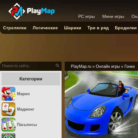
PC игры
Мини игры
Он
Стрелялки
Логические
Шарики
Три в ряд
Бродилки
PlayMap.ru
»
Онлайн игры
»
Гонки
Категории
Марио
Маджонг
Пасьянсы