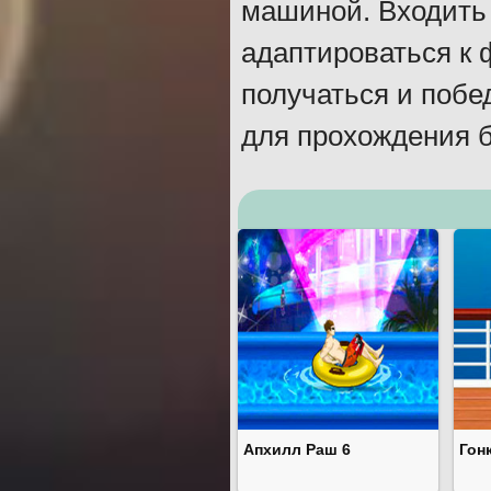
машиной. Входить 
адаптироваться к 
получаться и побе
для прохождения б
Апхилл Раш 6
Гон