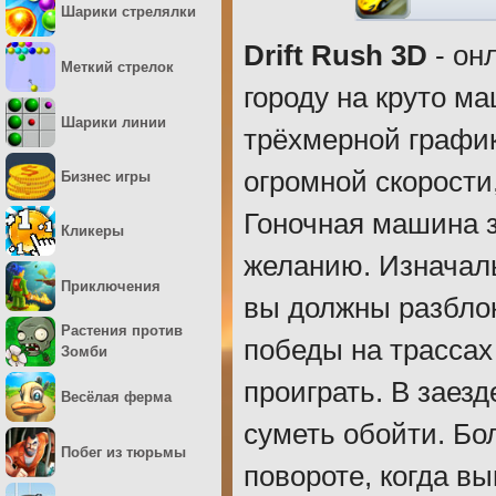
Шарики стрелялки
Drift Rush 3D
- он
Меткий стрелок
городу на круто м
Шарики линии
трёхмерной график
огромной скорости
Бизнес игры
Гоночная машина з
Кликеры
желанию. Изначаль
Приключения
вы должны разбло
Растения против
победы на трассах
Зомби
проиграть. В заез
Весёлая ферма
суметь обойти. Бо
Побег из тюрьмы
повороте, когда в