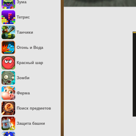
Зума
Тетрис
Танчики
Огонь и Вода
Красный шар
Зомби
Ферма
Поиск предметов
Защита башни