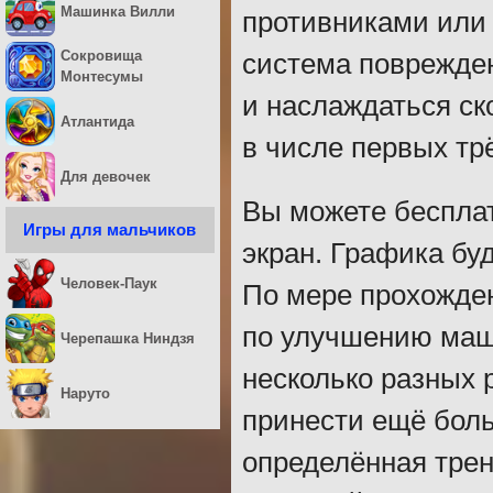
Машинка Вилли
противниками или 
Сокровища
система поврежден
Монтесумы
и наслаждаться ск
Атлантида
в числе первых тр
Для девочек
Вы можете бесплат
Игры для мальчиков
экран. Графика буд
Человек-Паук
По мере прохожде
по улучшению маши
Черепашка Ниндзя
несколько разных 
Наруто
принести ещё бол
определённая трен