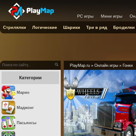
PC игры
Мини игры
Он
Стрелялки
Логические
Шарики
Три в ряд
Бродилки
PlayMap.ru
»
Онлайн игры
»
Гонки
Категории
Марио
Маджонг
Пасьянсы