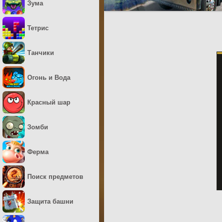
Зума
Тетрис
Танчики
Огонь и Вода
Красный шар
Зомби
Ферма
Поиск предметов
Защита башни