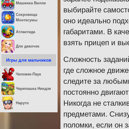
Машинка Вилли
выбирайте самосто
Сокровища
оно идеально подх
Монтесумы
габаритами. В кач
Атлантида
взять прицеп и вые
Для девочек
Сложность заданий
Игры для мальчиков
где сложное движ
Человек-Паук
следите за любым
Черепашка Ниндзя
постоянно двигаютс
Никогда не сталки
Наруто
предметами. Сниз
поломки, если он 