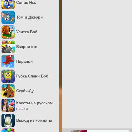
Соник Икс
Том и Джерри
Улитка Боб
Взорви это
Пираньи
Губка Спанч Боб
Скуби-Ду
Квесты на русском
языке
Выход из комнаты