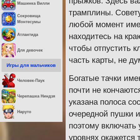
прыжков. Здесь ва
Машинка Вилли
трамплины. Совету
Сокровища
Монтесумы
любой момент име
находитесь на кра
Атлантида
чтобы отпустить к
Для девочек
часть карты, не ду
Игры для мальчиков
Богатые тачки им
Человек-Паук
почти не кончаютс
Черепашка Ниндзя
указана полоса со
Наруто
очередной пушки и
поэтому включать 
уровнях окажется 