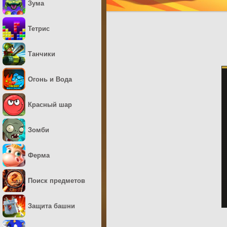
Зума
Тетрис
Танчики
Огонь и Вода
Красный шар
Зомби
Ферма
Поиск предметов
Защита башни