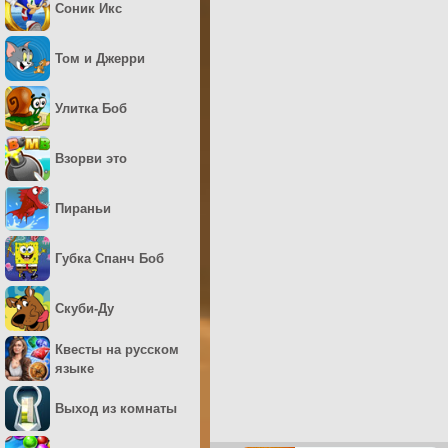
Соник Икс
Том и Джерри
Улитка Боб
Взорви это
Пираньи
Губка Спанч Боб
Скуби-Ду
Квесты на русском
языке
Выход из комнаты