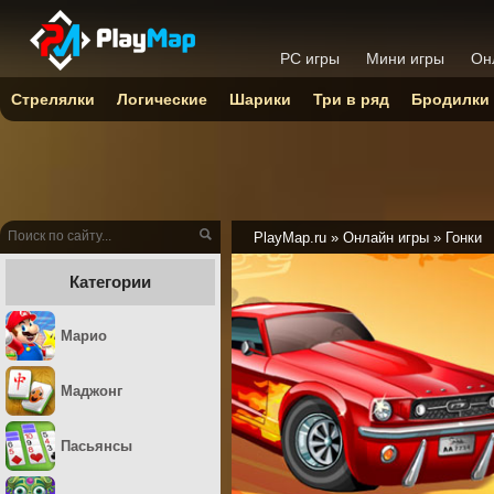
PC игры
Мини игры
Он
Стрелялки
Логические
Шарики
Три в ряд
Бродилки
PlayMap.ru
»
Онлайн игры
»
Гонки
Категории
Марио
Маджонг
Пасьянсы