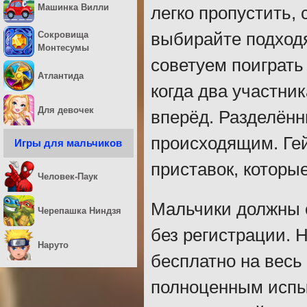
Машинка Вилли
легко пропустить,
выбирайте подход
Сокровища
Монтесумы
советуем поиграть
Атлантида
когда два участни
Для девочек
вперёд. Разделённ
происходящим. Гей
Игры для мальчиков
приставок, которы
Человек-Паук
Мальчики должны о
Черепашка Ниндзя
без регистрации. 
Наруто
бесплатно на весь
полноценным испы