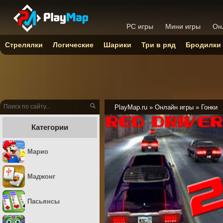
PC игры
Мини игры
Он
Стрелялки
Логические
Шарики
Три в ряд
Бродилки
PlayMap.ru
»
Онлайн игры
»
Гонки
Категории
Марио
Маджонг
Пасьянсы