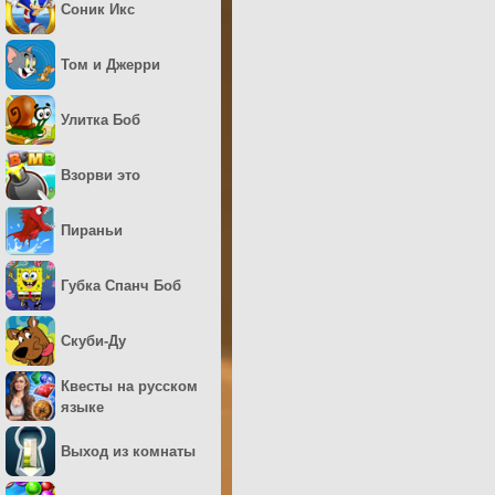
Соник Икс
Том и Джерри
Улитка Боб
Взорви это
Пираньи
Губка Спанч Боб
Скуби-Ду
Квесты на русском
языке
Выход из комнаты