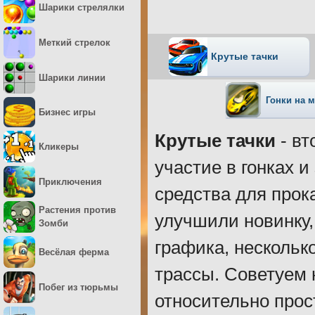
Шарики стрелялки
Меткий стрелок
Крутые тачки
Шарики линии
Гонки на 
Бизнес игры
Крутые тачки
- вт
Кликеры
участие в гонках 
Приключения
средства для прок
Растения против
улучшили новинку,
Зомби
графика, нескольк
Весёлая ферма
трассы. Советуем н
Побег из тюрьмы
относительно прос