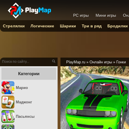
PC игры
Мини игры
Он
Стрелялки
Логические
Шарики
Три в ряд
Бродилки
PlayMap.ru
»
Онлайн игры
»
Гонки
Категории
Марио
Маджонг
Пасьянсы