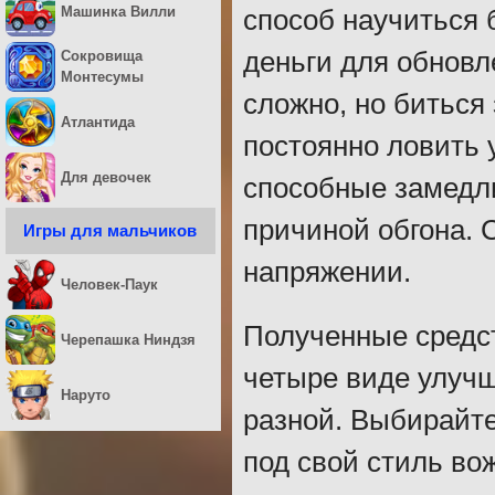
Машинка Вилли
способ научиться
деньги для обновл
Сокровища
Монтесумы
сложно, но биться
Атлантида
постоянно ловить 
Для девочек
способные замедл
причиной обгона. 
Игры для мальчиков
напряжении.
Человек-Паук
Полученные средст
Черепашка Ниндзя
четыре виде улучш
Наруто
разной. Выбирайте
под свой стиль во