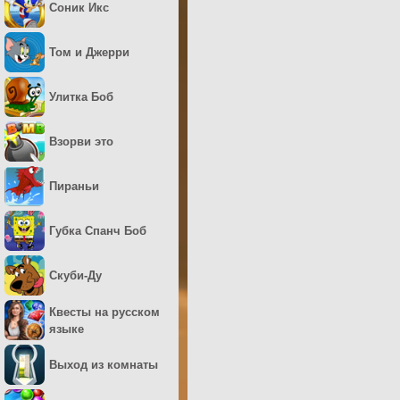
Соник Икс
Том и Джерри
Улитка Боб
Взорви это
Пираньи
Губка Спанч Боб
Скуби-Ду
Квесты на русском
языке
Выход из комнаты