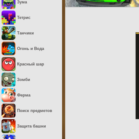
Зума
Тетрис
Танчики
Огонь и Вода
Красный шар
Зомби
Ферма
Поиск предметов
Защита башни