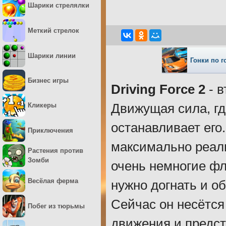
Шарики стрелялки
Меткий стрелок
Шарики линии
Гонки по г
Бизнес игры
Driving Force 2
- в
Кликеры
Движущая сила, гд
останавливает его
Приключения
максимально реали
Растения против
Зомби
очень немногие фл
Весёлая ферма
нужно догнать и о
Сейчас он несётся
Побег из тюрьмы
движения и предс