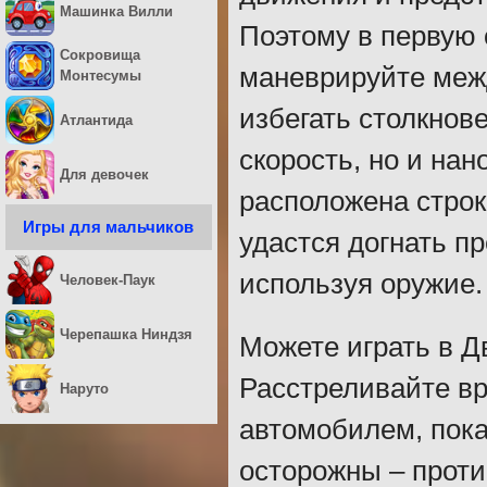
Машинка Вилли
Поэтому в первую 
Сокровища
маневрируйте меж
Монтесумы
избегать столкнов
Атлантида
скорость, но и на
Для девочек
расположена стро
Игры для мальчиков
удастся догнать пр
используя оружие.
Человек-Паук
Черепашка Ниндзя
Можете играть в Д
Расстреливайте вр
Наруто
автомобилем, пока
осторожны – проти