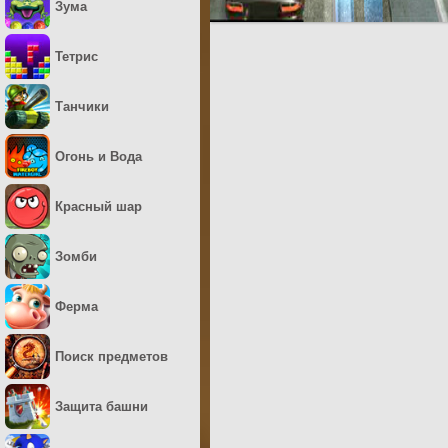
Зума
Тетрис
Танчики
Огонь и Вода
Красный шар
Зомби
Ферма
Поиск предметов
Защита башни