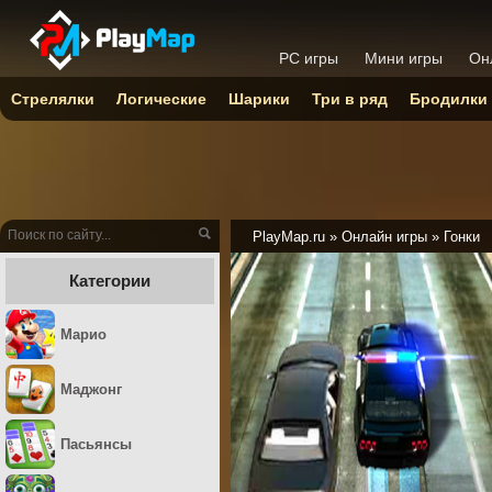
PC игры
Мини игры
Он
Стрелялки
Логические
Шарики
Три в ряд
Бродилки
PlayMap.ru
»
Онлайн игры
»
Гонки
Категории
Марио
Маджонг
Пасьянсы