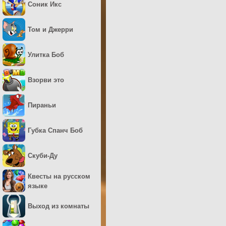
Соник Икс
Том и Джерри
Улитка Боб
Взорви это
Пираньи
Губка Спанч Боб
Скуби-Ду
Квесты на русском
языке
Выход из комнаты