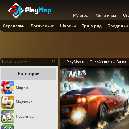
PC игры
Мини игры
Он
Стрелялки
Логические
Шарики
Три в ряд
Бродилки
PlayMap.ru
»
Онлайн игры
»
Гонки
Категории
Марио
Маджонг
Пасьянсы