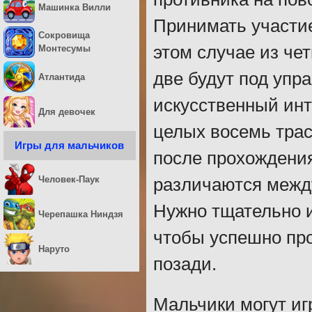
Машинка Вилли
Принимать участие 
Сокровища
этом случае из че
Монтесумы
две будут под упр
Атлантида
искусственный инт
Для девочек
целых восемь трас
Игры для мальчиков
после прохождени
Человек-Паук
различаются между
Нужно тщательно и
Черепашка Ниндзя
чтобы успешно про
Наруто
позади.
Мальчики могут игр