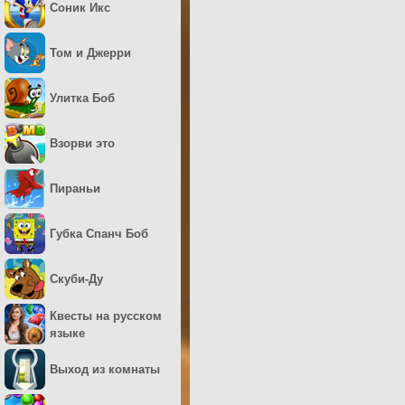
Соник Икс
Том и Джерри
Улитка Боб
Взорви это
Пираньи
Губка Спанч Боб
Скуби-Ду
Квесты на русском
языке
Выход из комнаты