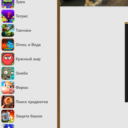
Зума
Тетрис
Танчики
Огонь и Вода
Красный шар
Зомби
Ферма
Поиск предметов
Защита башни