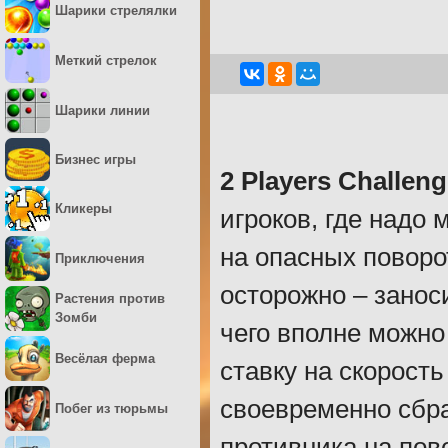
Шарики стрелялки
Меткий стрелок
Шарики линии
Бизнес игры
2 Players Challen
Кликеры
игроков, где надо
на опасных поворо
Приключения
осторожно – заноси
Растения против
Зомби
чего вполне можно 
Весёлая ферма
ставку на скорост
своевременно сбра
Побег из тюрьмы
противника на пово