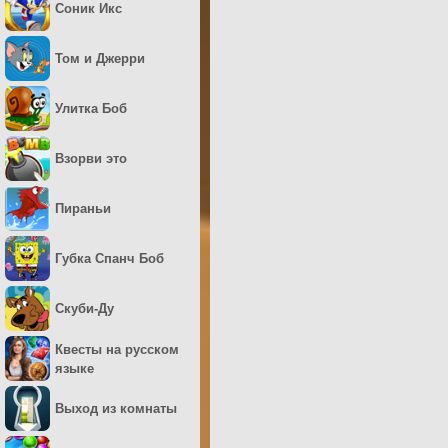
Соник Икс
Том и Джерри
Улитка Боб
Взорви это
Пираньи
Губка Спанч Боб
Скуби-Ду
Квесты на русском
языке
Выход из комнаты