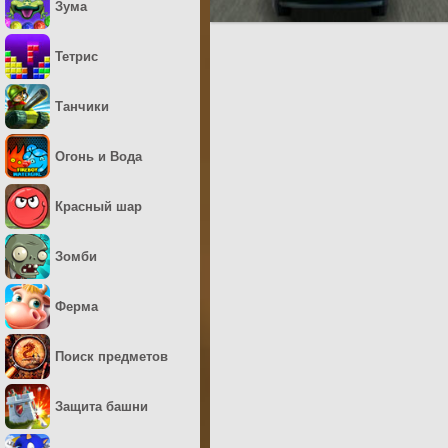
Зума
Тетрис
Танчики
Огонь и Вода
Красный шар
Зомби
Ферма
Поиск предметов
Защита башни