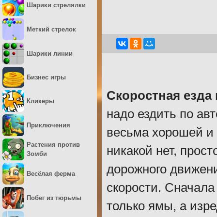
Шарики стрелялки
Меткий стрелок
Шарики линии
Бизнес игры
Скоростная езда
Кликеры
надо ездить по ав
Приключения
весьма хорошей и 
Растения против
никакой нет, прос
Зомби
дорожного движени
Весёлая ферма
скорости. Сначала
Побег из тюрьмы
только ямы, а изр