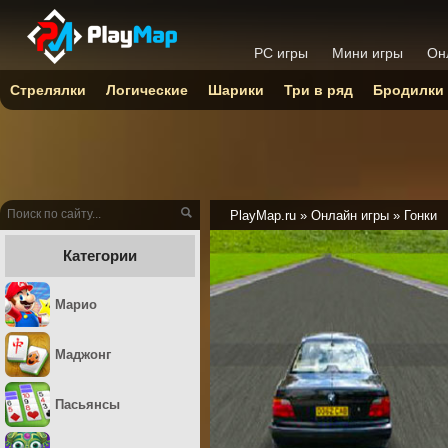
PC игры
Мини игры
Он
Стрелялки
Логические
Шарики
Три в ряд
Бродилки
PlayMap.ru
»
Онлайн игры
»
Гонки
Категории
Марио
Маджонг
Пасьянсы