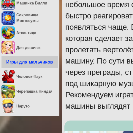
небольшое время с
Машинка Вилли
быстро реагироват
Сокровища
Монтесумы
появляться чаще. 
Атлантида
которая сделает з
Для девочек
пролетать вертолё
машину. По сути в
Игры для мальчиков
через преграды, с
Человек-Паук
под шикарную музы
Черепашка Ниндзя
Рекомендуем играть
машины выглядят 
Наруто