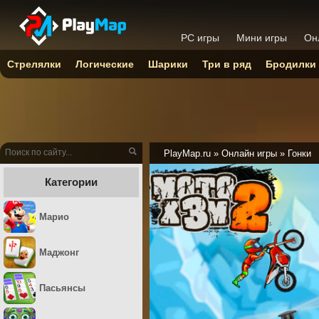
PC игры
Мини игры
Он
Стрелялки
Логические
Шарики
Три в ряд
Бродилки
PlayMap.ru
»
Онлайн игры
»
Гонки
Категории
Марио
Маджонг
Пасьянсы