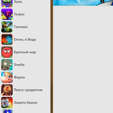
Зума
Тетрис
Танчики
Огонь и Вода
Красный шар
Зомби
Ферма
Поиск предметов
Защита башни