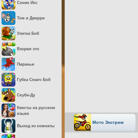
Соник Икс
Том и Джерри
Улитка Боб
Взорви это
Пираньи
Губка Спанч Боб
Скуби-Ду
Квесты на русском
языке
Мото Экстрим
Выход из комнаты