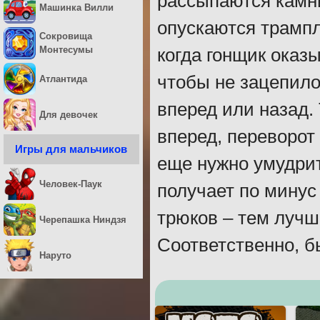
рассыпаются камн
Машинка Вилли
опускаются трампл
Сокровища
Монтесумы
когда гонщик оказы
чтобы не зацепило
Атлантида
вперед или назад. 
Для девочек
вперед, переворот 
Игры для мальчиков
еще нужно умудрит
Человек-Паук
получает по минус
трюков – тем лучш
Черепашка Ниндзя
Соответственно, б
Наруто