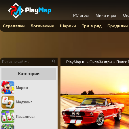
PC игры
Мини игры
Он
Стрелялки
Логические
Шарики
Три в ряд
Бродилки
PlayMap.ru
»
Онлайн игры
»
Поиск 
Категории
Марио
Маджонг
Пасьянсы