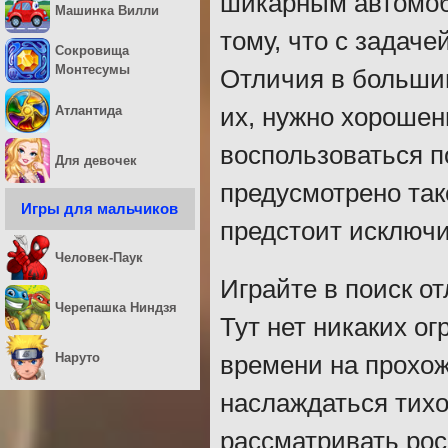
шикарным автомоби
Машинка Вилли
тому, что с задаче
Сокровища
Монтесумы
Отличия в большин
Атлантида
их, нужно хорошен
воспользоваться по
Для девочек
предусмотрено так
Игры для мальчиков
предстоит исключи
Человек-Паук
Играйте в поиск о
Черепашка Ниндзя
Тут нет никаких о
Наруто
времени на прохож
наслаждаться тихо
рассматривать рос