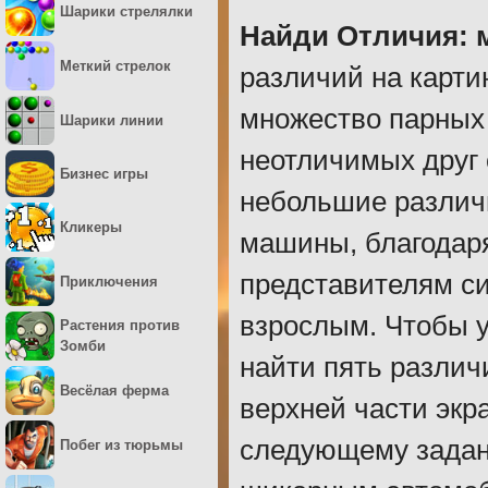
Шарики стрелялки
Найди Отличия:
Меткий стрелок
различий на карти
множество парных 
Шарики линии
неотличимых друг о
Бизнес игры
небольшие различ
Кликеры
машины, благодар
представителям си
Приключения
взрослым. Чтобы 
Растения против
Зомби
найти пять различ
Весёлая ферма
верхней части экр
следующему задани
Побег из тюрьмы