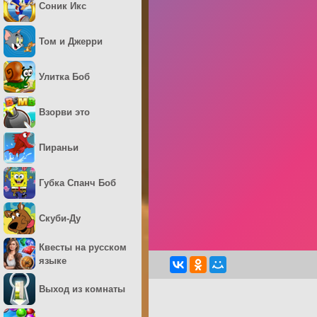
Соник Икс
Том и Джерри
Улитка Боб
Взорви это
Пираньи
Губка Спанч Боб
Скуби-Ду
Квесты на русском
языке
Выход из комнаты