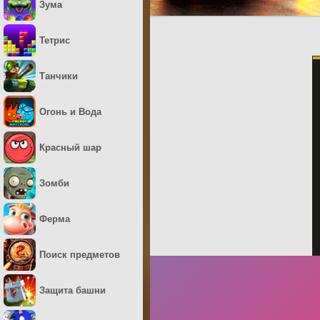
Зума
Тетрис
Танчики
Огонь и Вода
Красный шар
Зомби
Ферма
Поиск предметов
Защита башни