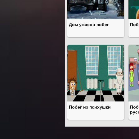
Дом ужасов побег
Поб
Побег из психушки
Поб
рус