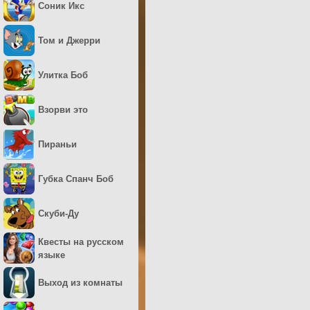
Соник Икс
Том и Джерри
Улитка Боб
Взорви это
Пираньи
Губка Спанч Боб
Скуби-Ду
Квесты на русском
языке
Выход из комнаты