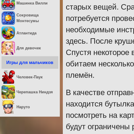
Машинка Вилли
старых вещей. Сра
Сокровища
потребуется прове
Монтесумы
необходимые инстр
Атлантида
здесь. После круш
Для девочек
Спустя некоторое 
обитаем несколько
Игры для мальчиков
племён.
Человек-Паук
В качестве отправ
Черепашка Ниндзя
находится бутылка
Наруто
посмотреть на карт
будут ограничены 