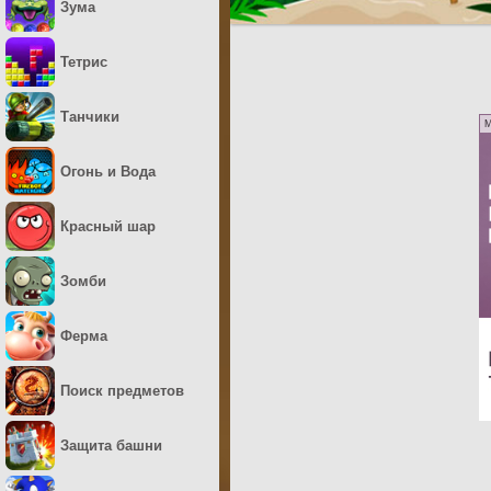
Зума
Тетрис
Танчики
M
Огонь и Вода
Красный шар
Зомби
Ферма
Поиск предметов
Защита башни