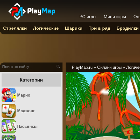
PC игры
Мини игры
Он
Стрелялки
Логические
Шарики
Три в ряд
Бродилки
PlayMap.ru
»
Онлайн игры
»
Логиче
Категории
Марио
Маджонг
Пасьянсы