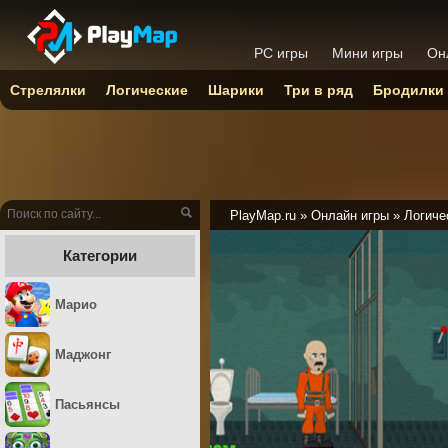
PC игры
Мини игры
Он
Стрелялки
Логические
Шарики
Три в ряд
Бродилки
PlayMap.ru
»
Онлайн игры
»
Логиче
Категории
Марио
Маджонг
Пасьянсы