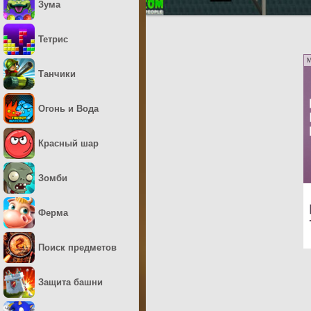
Зума
Тетрис
M
Танчики
Огонь и Вода
Красный шар
Зомби
Ферма
Поиск предметов
Защита башни