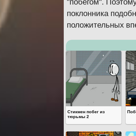
"побегом". Поэтом
поклонника подобн
положительных вп
Стикмен побег из
Поб
тюрьмы 2