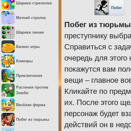
Шарики стрелялки
Побег
Меткий стрелок
Побег из тюрьмы
Шарики линии
преступнику выбра
Справиться с зада
Бизнес игры
очередь для этого
Кликеры
покажутся вам пол
Приключения
вещи – главное вов
Растения против
Кликайте по предм
Зомби
их. После этого щ
Весёлая ферма
персонаж будет вз
Побег из тюрьмы
действий он в нед