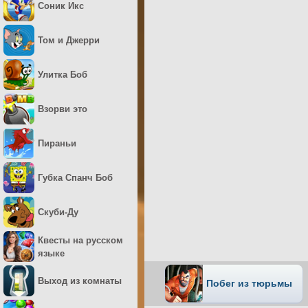
Соник Икс
Том и Джерри
Улитка Боб
Взорви это
Пираньи
Губка Спанч Боб
Скуби-Ду
Квесты на русском
языке
Выход из комнаты
Побег из тюрьмы