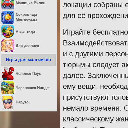
локации собраны 
Машинка Вилли
для её прохождени
Сокровища
Монтесумы
Играйте бесплатно
Атлантида
Взаимодействовать
Для девочек
и с другими персо
Игры для мальчиков
тюрьмы следует ак
Человек-Паук
далее. Заключенны
ему вещи, необход
Черепашка Ниндзя
присутствуют голо
Наруто
немало времени. С
классическому жан