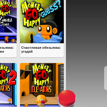
езьянка:
Счастливая обезьянка:
тва
угадай