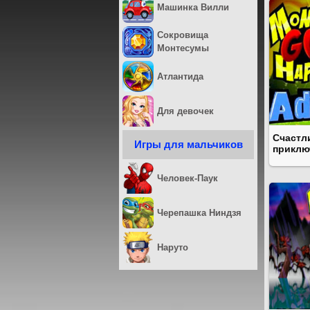
Машинка Вилли
Сокровища
Монтесумы
Атлантида
Для девочек
Счастл
Игры для мальчиков
приклю
Человек-Паук
Черепашка Ниндзя
Наруто