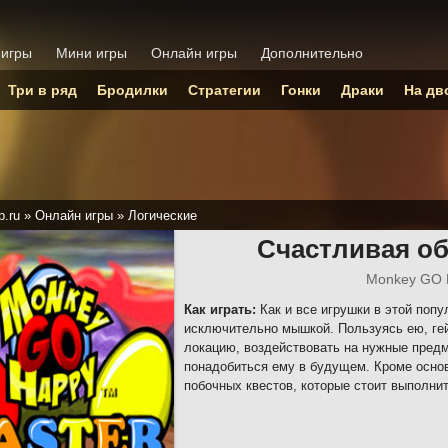
 игры
Мини игры
Онлайн игры
Дополнительно
Три в ряд
Бродилки
Стратегии
Гонки
Драки
На дв
p.ru
»
Онлайн игры
»
Логические
Счастливая об
Monkey GO 
Как играть:
Как и все игрушки в этой попу
исключительно мышкой. Пользуясь ею, ге
локацию, воздействовать на нужные предм
понадобиться ему в будущем. Кроме осно
побочных квестов, которые стоит выполнит