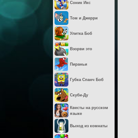
Соник Икс
Том и Джерри
Улитка Боб
Взорви это
Пираньи
Губка Спанч Боб
Скуби-Ду
Квесты на русском
языке
Выход из комнаты