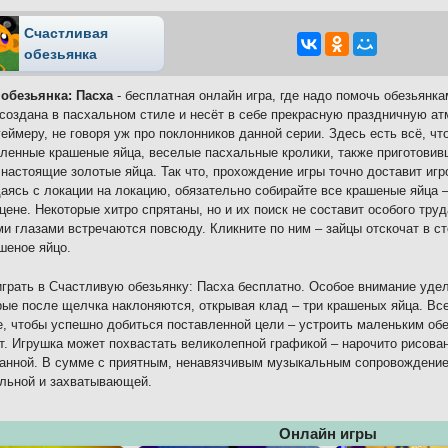
Счастливая
обезьянка
 обезьянка: Пасха
- бесплатная онлайн игра, где надо помочь обезьянка
создана в пасхальном стиле и несёт в себе прекрасную праздничную ат
еймеру, не говоря уж про поклонников данной серии. Здесь есть всё, ч
ленные крашеные яйца, веселые пасхальные кролики, также приготовивш
настоящие золотые яйца. Так что, прохождение игры точно доставит иг
ясь с локации на локацию, обязательно собирайте все крашеные яйца 
цене. Некоторые хитро спрятаны, но и их поиск не составит особого тру
и глазами встречаются повсюду. Кликните по ним – зайцы отскочат в ст
шеное яйцо.
грать в Счастливую обезьянку: Пасха бесплатно. Особое внимание уде
рые после щелчка наклоняются, открывая клад – три крашеных яйца. Все
е, чтобы успешно добиться поставленной цели – устроить маленьким об
т. Игрушка может похвастать великолепной графикой – нарочито рисован
анной. В сумме с приятным, ненавязчивым музыкальным сопровождение
льной и захватывающей.
Онлайн игры