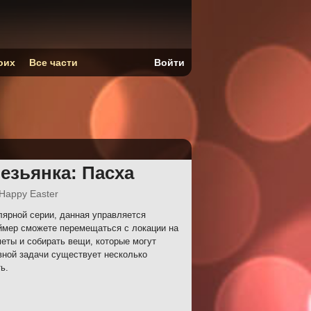
оих
Все части
Войти
езьянка: Пасха
Happy Easter
лярной серии, данная управляется
ймер сможете перемещаться с локации на
еты и собирать вещи, которые могут
вной задачи существует несколько
ь.