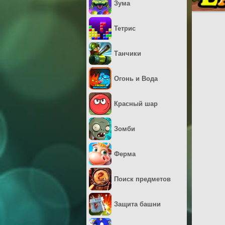
Зума
Тетрис
Танчики
Огонь и Вода
Красный шар
Зомби
Ферма
Поиск предметов
Защита башни