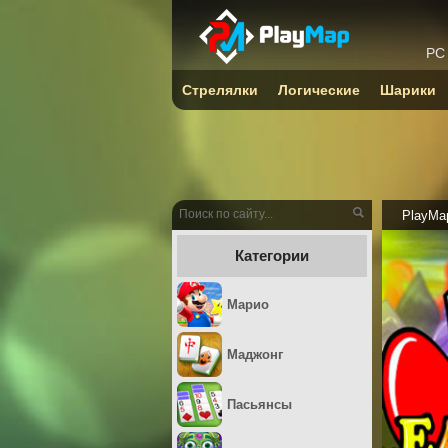
PC
Стрелялки
Логические
Шарики
PlayMa
Категории
Марио
Маджонг
Пасьянсы