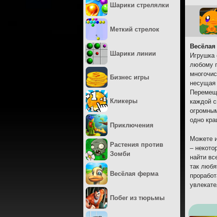
Шарики стрелялки
Меткий стрелок
Весёлая
Шарики линии
Игрушка 
любому г
многочис
Бизнес игры
несущая 
Перемеща
Кликеры
каждой с
огромным
одно кра
Приключения
Можете и
Растения против
– некото
Зомби
найти вс
так любя
Весёлая ферма
проработ
увлекате
Побег из тюрьмы