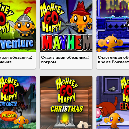
ивая обезьянка:
Счастливая обезьянка:
Счастливая об
чения
погром
время Рождес