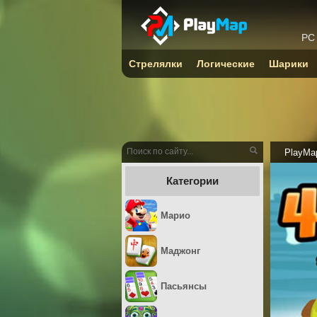
PC
Стрелялки
Логические
Шарики
PlayMa
Категории
Марио
Маджонг
Пасьянсы