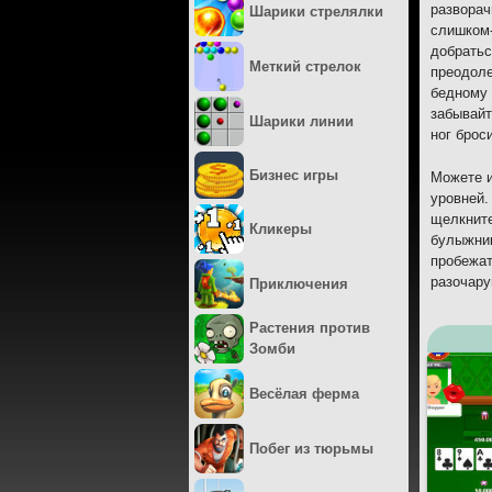
разворач
Шарики стрелялки
слишком-
добратьс
Меткий стрелок
преодоле
бедному 
забывайт
Шарики линии
ног брос
Бизнес игры
Можете и
уровней.
щелкните
Кликеры
булыжник
пробежат
разочару
Приключения
Растения против
Зомби
Весёлая ферма
Побег из тюрьмы