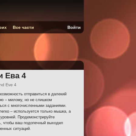
оих
Все части
Войти
и Ева 4
nd Eve 4
озможность отправиться в далекий
ою – милому, но не слишком
ться с многочисленными заданиями.
егко – используется только мышка, а
 уровней. Продемонстрируйте
, чтобы ваш подопечный выходил
енных ситуаций.