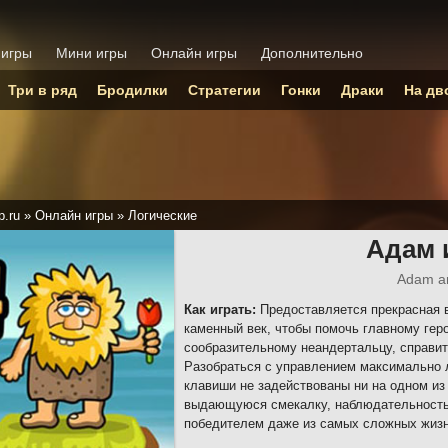
 игры
Мини игры
Онлайн игры
Дополнительно
Три в ряд
Бродилки
Стратегии
Гонки
Драки
На дв
p.ru
»
Онлайн игры
»
Логические
Адам 
Adam a
Как играть:
Предоставляется прекрасная в
каменный век, чтобы помочь главному гер
сообразительному неандертальцу, справи
Разобраться с управлением максимально л
клавиши не задействованы ни на одном из
выдающуюся смекалку, наблюдательность
победителем даже из самых сложных жизн