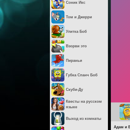
Соник Икс
Том и Джерри
Улитка Боб
Взорви это
Пираньи
Губка Спанч Боб
Скуби-Ду
Квесты на русском
языке
Выход из комнаты
Адам и 