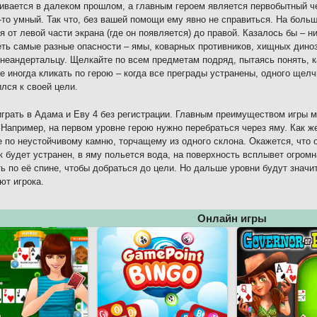
ивается в далеком прошлом, а главным героем является первобытный че
то умный. Так что, без вашей помощи ему явно не справиться. На боль
я от левой части экрана (где он появляется) до правой. Казалось бы – н
ть самые разные опасности – ямы, коварных противников, хищных дино
неандертальцу. Щелкайте по всем предметам подряд, пытаясь понять, ка
е иногда кликать по герою – когда все преграды устранены, одного щелч
ился к своей цели.
грать в Адама и Еву 4 без регистрации. Главным преимуществом игры м
 Например, на первом уровне герою нужно перебраться через яму. Как ж
 по неустойчивому камню, торчащему из одного склона. Окажется, что о
 будет устранен, в яму польется вода, на поверхность всплывет огромн
ь по её спине, чтобы добраться до цели. Но дальше уровни будут значи
ют игрока.
Онлайн игры