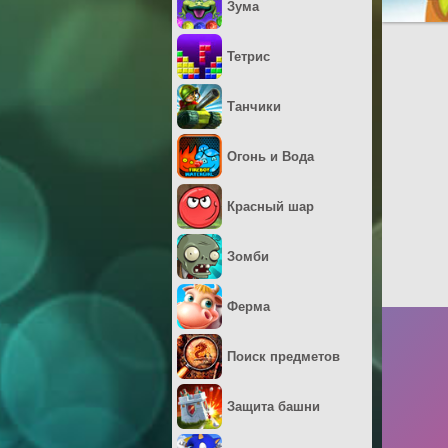
Зума
Тетрис
Танчики
Огонь и Вода
Красный шар
Зомби
Ферма
Поиск предметов
Защита башни