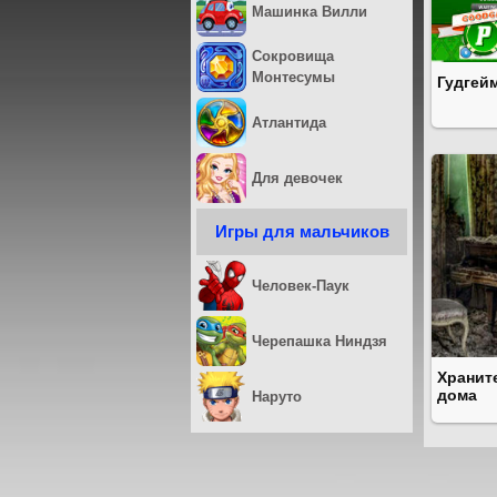
Машинка Вилли
Сокровища
Монтесумы
Гудгей
Атлантида
Для девочек
Игры для мальчиков
Человек-Паук
Черепашка Ниндзя
Хранит
дома
Наруто