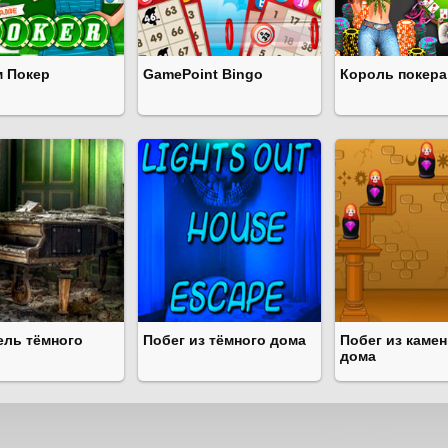
м Покер
GamePoint Bingo
Король покера
ель тёмного
Побег из тёмного дома
Побег из каме
дома