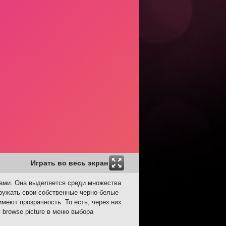
Играть во весь экран
ками. Она выделяется среди множества
ружать свои собственные черно-белые
меют прозрачность. То есть, через них
 browse picture в меню выбора