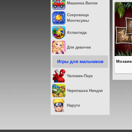
Машинка Вилли
Сокровища
Монтесумы
Атлантида
Для девочек
Игры для мальчиков
Мозаик
Человек-Паук
Черепашка Ниндзя
Наруто