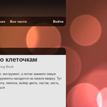
оих
Все части
Войти
по клеточкам
ring Book
т, инструмент, а потом зажмите левую
трументы находятся на панели вверху. Тут
та, пипетка, выбор цвета, ластик, кисть,
ься.