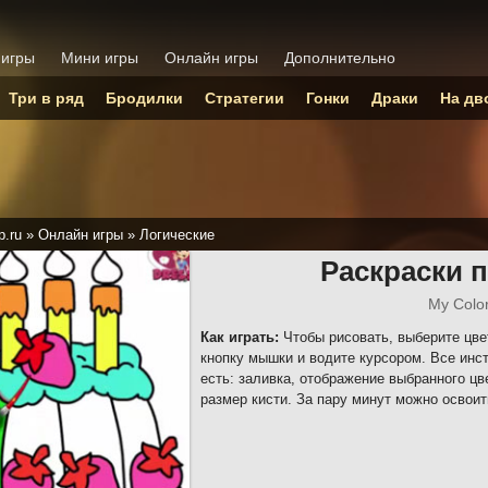
 игры
Мини игры
Онлайн игры
Дополнительно
Три в ряд
Бродилки
Стратегии
Гонки
Драки
На дв
p.ru
»
Онлайн игры
»
Логические
Раскраски 
My Colo
Как играть:
Чтобы рисовать, выберите цве
кнопку мышки и водите курсором. Все инс
есть: заливка, отображение выбранного цве
размер кисти. За пару минут можно освоит