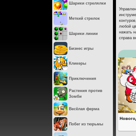
Шарики стрелялки
Управлен
инструме
Меткий стрелок
контуров
любой цв
нажать н
Шарики линии
справа в
Бизнес игры
Кликеры
Приключения
Растения против
Зомби
Весёлая ферма
Нового
Побег из тюрьмы