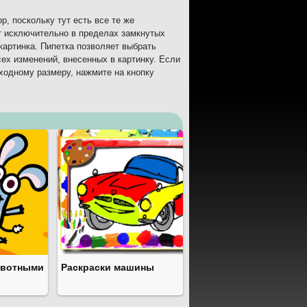
, поскольку тут есть все те же
ет исключительно в пределах замкнутых
я картинка. Пипетка позволяет выбрать
сех изменений, внесенных в картинку. Если
сходному размеру, нажмите на кнопку
ивотными
Раскраски машины