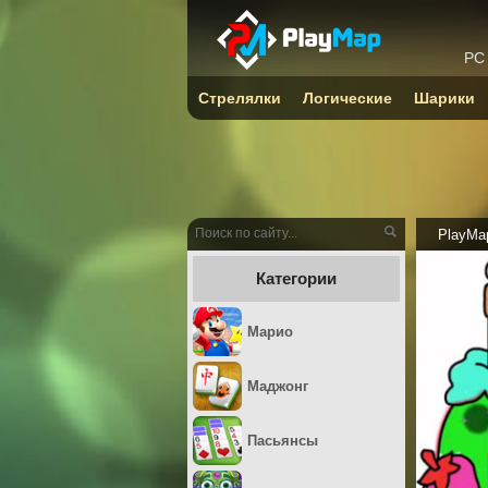
PC
Стрелялки
Логические
Шарики
PlayMa
Категории
Марио
Маджонг
Пасьянсы