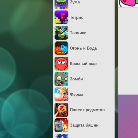
Зума
Тетрис
Танчики
Огонь и Вода
Красный шар
Зомби
Ферма
Поиск предметов
Защита башни