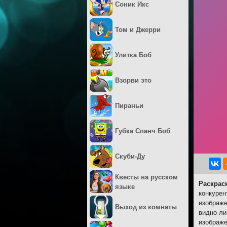
Соник Икс
Том и Джерри
Улитка Боб
Взорви это
Пираньи
Губка Спанч Боб
Скуби-Ду
Квесты на русском
Раскрас
языке
конкурен
изображе
Выход из комнаты
видно ли
изображе