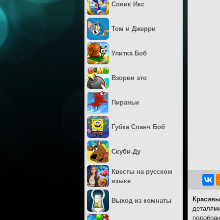
Соник Икс
Том и Джерри
Улитка Боб
Взорви это
Пираньи
Губка Спанч Боб
Скуби-Ду
Квесты на русском
языке
Красивы
Выход из комнаты
деталями
подобран