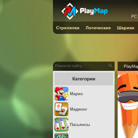
PC
Стрелялки
Логические
Шарики
PlayMa
Категории
Марио
Маджонг
Пасьянсы