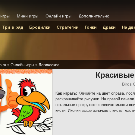
 игры
Мини игры
Онлайн игры
Дополнительно
Три в ряд
Бродилки
Стратегии
Гонки
Драки
На дв
p.ru
»
Онлайн игры
»
Логические
Красивые
Birds 
Как играть:
Кликайте на цвет справа, пос
раскрашивайте рисунок. На правой панели
остальные прокрутите колесико мышки вни
кисти. Иконки выше означают: кисть, ласт