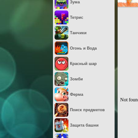
Зума
Тетрис
Танчики
Огонь и Вода
Красный шар
Зомби
Ферма
Поиск предметов
Защита башни