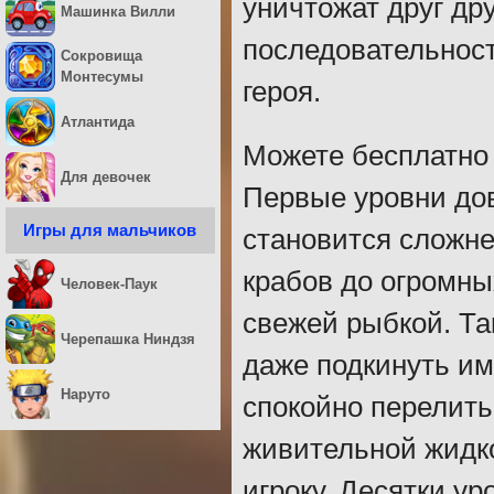
уничтожат друг др
Машинка Вилли
последовательност
Сокровища
Монтесумы
героя.
Атлантида
Можете бесплатно 
Для девочек
Первые уровни до
Игры для мальчиков
становится сложне
крабов до огромны
Человек-Паук
свежей рыбкой. Так
Черепашка Ниндзя
даже подкинуть им
Наруто
спокойно перелить
живительной жидко
игроку. Десятки у