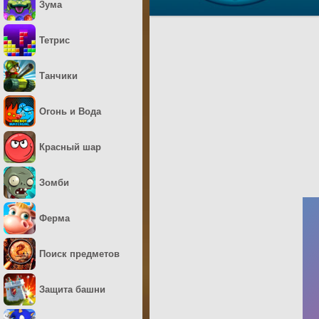
Зума
Тетрис
Танчики
Огонь и Вода
Красный шар
Зомби
Ферма
Поиск предметов
Защита башни