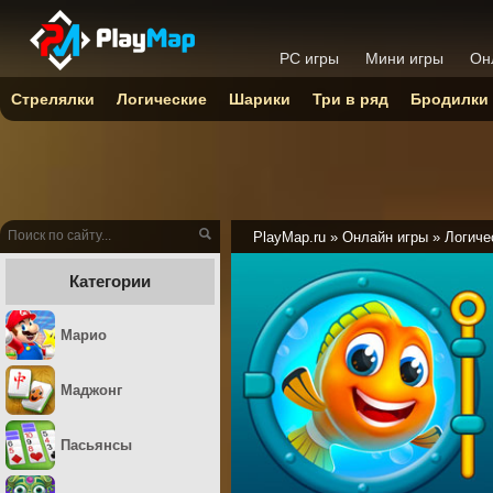
PC игры
Мини игры
Он
Стрелялки
Логические
Шарики
Три в ряд
Бродилки
PlayMap.ru
»
Онлайн игры
»
Логиче
Категории
Марио
Маджонг
Пасьянсы