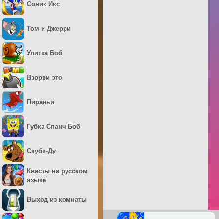
Соник Икс
Том и Джерри
Улитка Боб
Взорви это
Пираньи
Губка Спанч Боб
Скуби-Ду
Квесты на русском
языке
Выход из комнаты