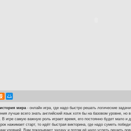
 история мира
- онлайн игра, где надо быстро решать логические задач
ния лучше всего знать английский язык хотя бы на базовом уровне, но
. В игре самую важную роль играет время, его постоянно будет мало и 
грок нажимает старт, то идёт быстрая викторина, где надо суметь победи
ини уровней. Вам показывают задачу и потом её надо успеть решить ров