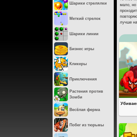
Шарики стрелялки
мало, но
проходит
повторяю
Меткий стрелок
лучше на
Шарики линии
Бизнес игры
Кликеры
Приключения
Растения против
Зомби
Убивае
Весёлая ферма
Побег из тюрьмы