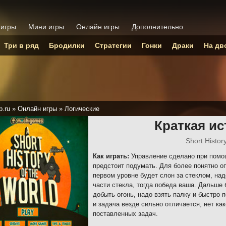
 игры
Мини игры
Онлайн игры
Дополнительно
Три в ряд
Бродилки
Стратегии
Гонки
Драки
На дв
p.ru
»
Онлайн игры
»
Логические
Краткая и
Short Histor
Как играть:
Управление сделано при помо
предстоит подумать. Для более понятно о
первом уровне будет слон за стеклом, на
части стекла, тогда победа ваша. Дальше
добыть огонь, надо взять палку и быстро п
и задача везде сильно отличается, нет ка
поставленных задач.