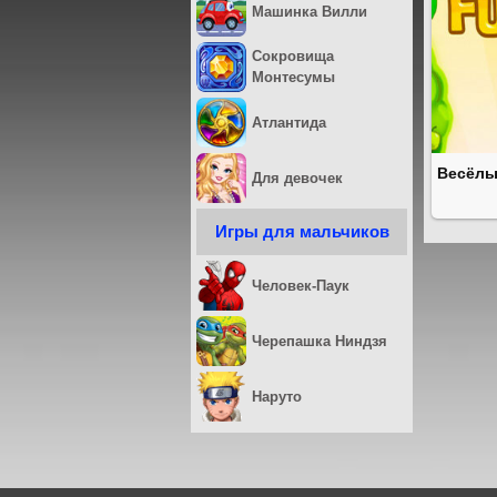
Машинка Вилли
Сокровища
Монтесумы
Атлантида
Весёлы
Для девочек
Игры для мальчиков
Человек-Паук
Черепашка Ниндзя
Наруто