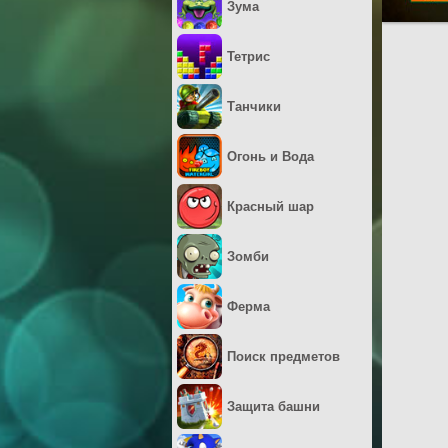
Зума
Тетрис
Танчики
Огонь и Вода
Красный шар
Зомби
Ферма
Поиск предметов
Защита башни