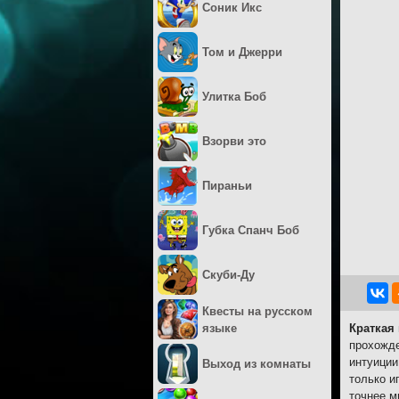
Соник Икс
Том и Джерри
Улитка Боб
Взорви это
Пираньи
Губка Спанч Боб
Скуби-Ду
Квесты на русском
языке
Краткая
прохожде
интуиции
Выход из комнаты
только и
точнее м