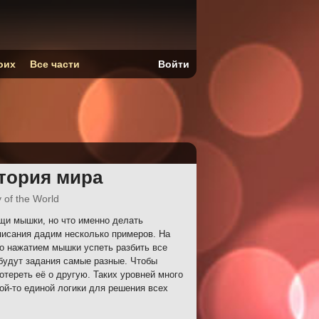
оих
Все части
Войти
стория мира
y of the World
щи мышки, но что именно делать
писания дадим несколько примеров. На
до нажатием мышки успеть разбить все
 будут задания самые разные. Чтобы
отереть её о другую. Таких уровней много
кой-то единой логики для решения всех