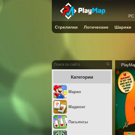
PC
Стрелялки
Логические
Шарики
PlayMa
Категории
Марио
Маджонг
Пасьянсы