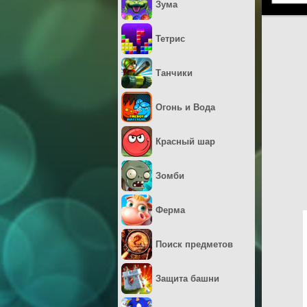
Зума
Тетрис
Танчики
Огонь и Вода
Красный шар
Зомби
Ферма
Поиск предметов
Защита башни