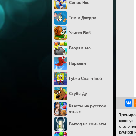
Соник Икс
Том и Джерри
Улитка Боб
Взорви это
Пираньи
Губка Спанч Боб
Скуби-Ду
Квесты на русском
языке
Трениро
красную 
Выход из комнаты
стало по
кубиков 