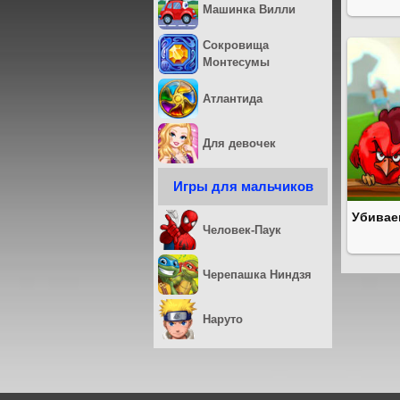
Машинка Вилли
Сокровища
Монтесумы
Атлантида
Для девочек
Игры для мальчиков
Убивае
Человек-Паук
Черепашка Ниндзя
Наруто