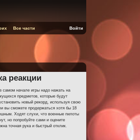
оих
Все части
Войти
ка реакции
 самом начале игры надо нажать на
ижущихся предметов, которые будут
 установить новый рекорд, используя свою
ли вы сможете продержаться хотя бы 18
пешным. Ходят слухи, что военные пилоты
ут, но попробуйте сами и оцените
жна точная рука и быстрый отклик.