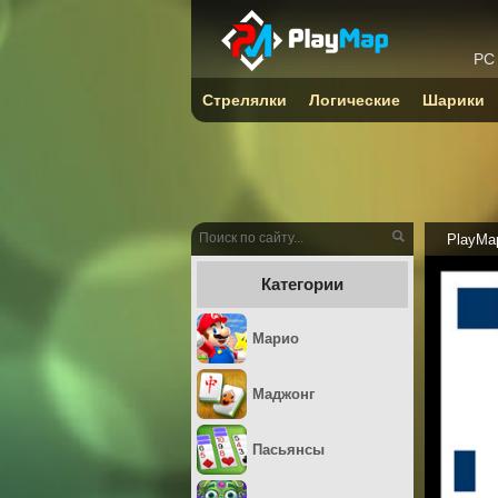
PC
Стрелялки
Логические
Шарики
PlayMa
Категории
Марио
Маджонг
Пасьянсы