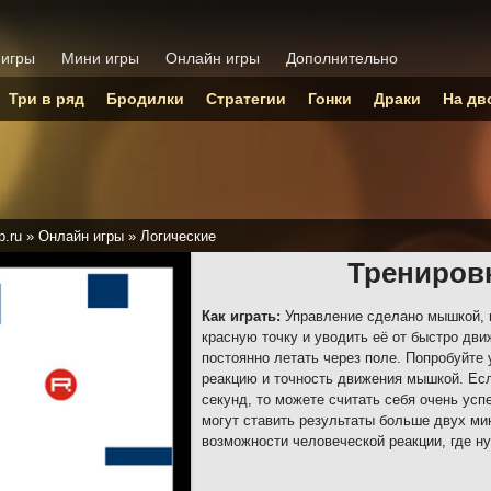
 игры
Мини игры
Онлайн игры
Дополнительно
Три в ряд
Бродилки
Стратегии
Гонки
Драки
На дв
p.ru
»
Онлайн игры
»
Логические
Трениров
Как играть:
Управление сделано мышкой, в
красную точку и уводить её от быстро дв
постоянно летать через поле. Попробуйте
реакцию и точность движения мышкой. Ес
секунд, то можете считать себя очень ус
могут ставить результаты больше двух мин
возможности человеческой реакции, где ну