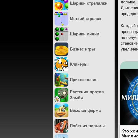
дольше, 
Шарики стрелялки
Движение
продержа
Меткий стрелок
Каждый р
превраща
Шарики линии
не получ
становит
Бизнес игры
увеличен
Кликеры
Приключения
Растения против
Зомби
Весёлая ферма
Побег из тюрьмы
Кто хоч
Милли