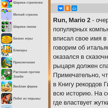
Шарики стрелялки
Меткий стрелок
Run, Mario 2
- оче
Шарики линии
популярных компь
вписал свое имя 
Бизнес игры
говорим об италья
Кликеры
оказался в сказочн
Приключения
рыцаря должен спа
Растения против
Примечательно, чт
Зомби
в Книгу рекордов 
Весёлая ферма
всю историю. На с
Побег из тюрьмы
где властвует жут