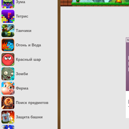
Зума
Тетрис
Танчики
M
Огонь и Вода
Красный шар
Зомби
Ферма
Поиск предметов
Защита башни