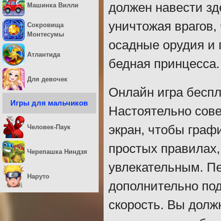
должен навести зд
Машинка Вилли
уничтожая врагов,
Сокровища
Монтесумы
осадные орудия и 
Атлантида
бедная принцесса.
Для девочек
Онлайн игра беспл
Игры для мальчиков
Настоятельно сове
экран, чтобы граф
Человек-Паук
простых правилах,
Черепашка Ниндзя
увлекательным. Пе
Наруто
дополнительно под
скорость. Вы дол