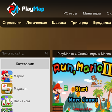
PC игры
Мини игры
Он
Стрелялки
Логические
Шарики
Три в ряд
Бродилки
PlayMap.ru
»
Онлайн игры
»
Марио
Категории
Марио
Маджонг
Пасьянсы