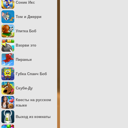
Соник Икс
Том и Джерри
Улитка Боб
Взорви это
Пираньи
Губка Спанч Боб
Скуби-Ду
Квесты на русском
языке
Выход из комнаты