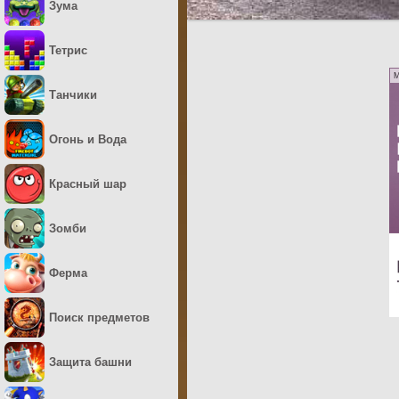
Зума
Тетрис
M
Танчики
Огонь и Вода
Красный шар
Зомби
Ферма
Поиск предметов
Защита башни