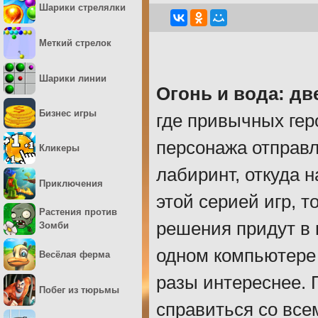
Шарики стрелялки
Меткий стрелок
Шарики линии
Огонь и вода: дв
Бизнес игры
где привычных гер
персонажа отправ
Кликеры
лабиринт, откуда 
Приключения
этой серией игр, т
Растения против
решения придут в 
Зомби
одном компьютере 
Весёлая ферма
разы интереснее. 
Побег из тюрьмы
справиться со все