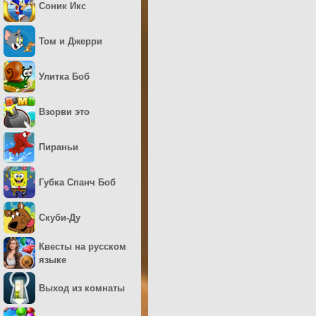
Соник Икс
Том и Джерри
Улитка Боб
Взорви это
Пираньи
Губка Спанч Боб
Скуби-Ду
Квесты на русском
языке
Выход из комнаты