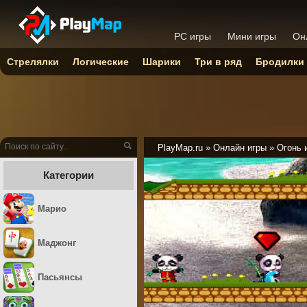
PC игры
Мини игры
Он
Стрелялки
Логические
Шарики
Три в ряд
Бродилки
PlayMap.ru
»
Онлайн игры
»
Огонь 
Категории
Марио
Маджонг
Пасьянсы