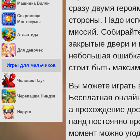
Машинка Вилли
сразу двумя героя
Сокровища
стороны. Надо исп
Монтесумы
миссий. Собирайте
Атлантида
закрытые двери и 
Для девочек
небольшая ошибка
Игры для мальчиков
стоит быть макси
Человек-Паук
Вы можете играть 
Бесплатная онлайн
Черепашка Ниндзя
а прохождение дос
Наруто
панд постоянно пр
момент можно угод