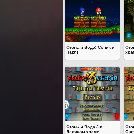
Огонь и Вода: Соник и
Ого
Наклз
хра
Огонь и Вода 3 в
Ого
Ледяном храме
Све