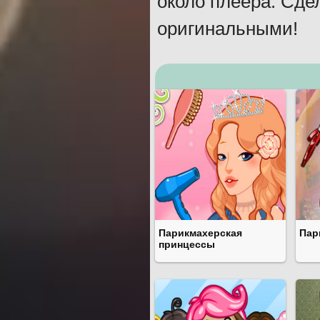
около плеера. Сде
оригинальными!
Парикмахерская
Пар
принцессы