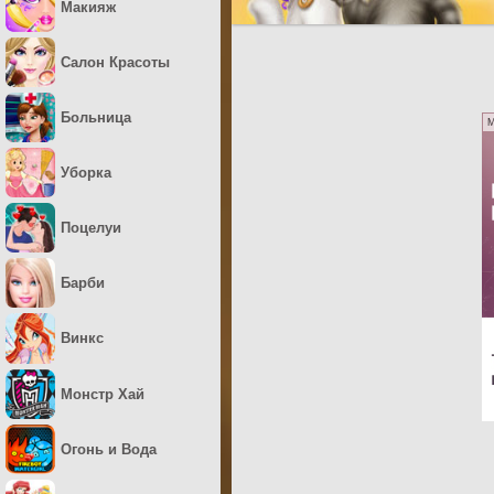
Макияж
Салон Красоты
Больница
M
Уборка
Поцелуи
Барби
Винкс
Монстр Хай
Огонь и Вода