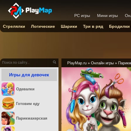
PC игры
Мини игры
Он
Стрелялки
Логические
Шарики
Три в ряд
Бродилки
PlayMap.ru
»
Онлайн игры
»
Парикм
Игры для девочек
Одевалки
Готовим еду
Парикмахерская