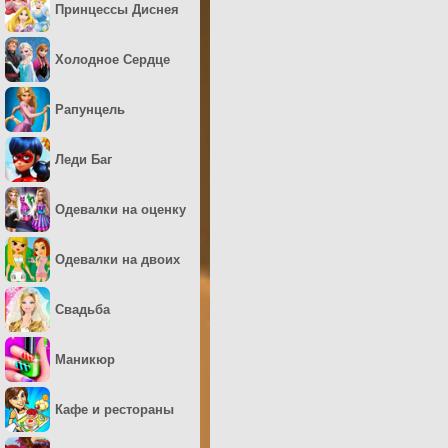
Принцессы Диснея
Холодное Сердце
Рапунцель
Леди Баг
Одевалки на оценку
Одевалки на двоих
Свадьба
Маникюр
Кафе и рестораны