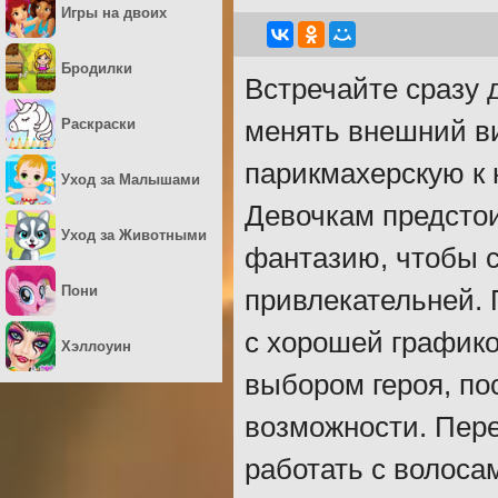
Игры на двоих
Бродилки
Встречайте сразу 
Раскраски
менять внешний ви
парикмахерскую к 
Уход за Малышами
Девочкам предстои
Уход за Животными
фантазию, чтобы 
Пони
привлекательней. 
с хорошей графико
Хэллоуин
выбором героя, по
возможности. Пере
работать с волоса