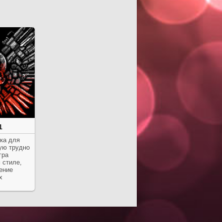
1
ка для
ую трудно
гра
 стиле,
ение
х