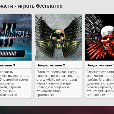
части - играть бесплатно
жимые 3
Неудержимые 2
Неудержимые 
яя часть
Готовьте боеприпасы ради
Сложная стрелял
рного шутера стала
напряжённого сражения, где
мальчиков, котор
 Управляйте тремя
отряд убийц покажет свои
пройти. Онлайн и
 мощными
навыки в полной мере.
сделана в старом
жами, стройте
Возводите оборону и
поэтому прохожд
е вышки и
отбивайте атаку
станет для многи
йте врагов.
противника.
интересным.