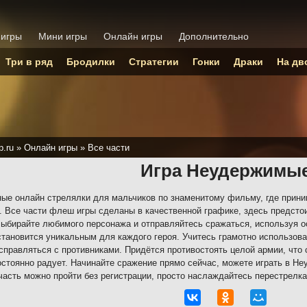
 игры
Мини игры
Онлайн игры
Дополнительно
Три в ряд
Бродилки
Стратегии
Гонки
Драки
На дв
p.ru
»
Онлайн игры
»
Все части
Игра Неудержимы
ые онлайн стрелялки для мальчиков по знаменитому фильму, где прини
. Все части флеш игры сделаны в качественной графике, здесь предсто
Выбирайте любимого персонажа и отправляйтесь сражаться, используя о
становится уникальным для каждого героя. Учитесь грамотно использов
справляться с противниками. Придётся противостоять целой армии, что 
остоянно радует. Начинайте сражение прямо сейчас, можете играть в Не
асть можно пройти без регистрации, просто наслаждайтесь перестрелка