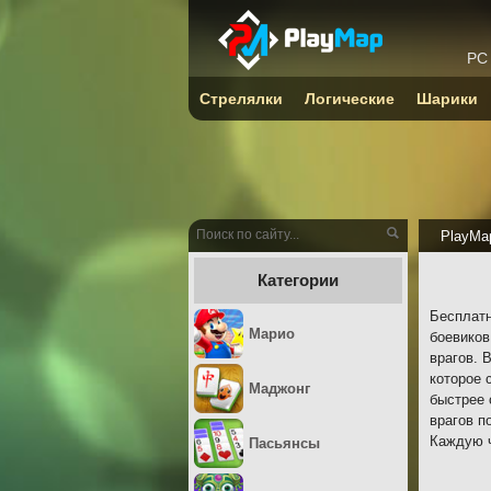
PC
Стрелялки
Логические
Шарики
PlayMa
Категории
Бесплатн
Марио
боевиков
врагов. 
которое 
Маджонг
быстрее 
врагов п
Каждую ч
Пасьянсы