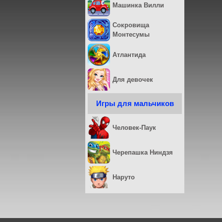
Машинка Вилли
Сокровища
Монтесумы
Атлантида
Для девочек
Игры для мальчиков
Человек-Паук
Черепашка Ниндзя
Наруто