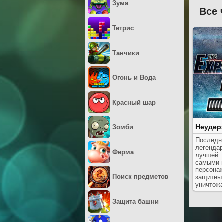
Зума
Все 
Тетрис
Танчики
Огонь и Вода
Красный шар
Неудер
Зомби
Последн
легенда
Ферма
лучшей.
самыми
персона
Поиск предметов
защитны
уничтожа
Защита башни