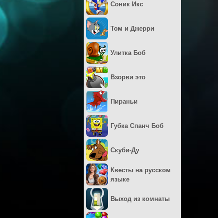
Соник Икс
Том и Джерри
Улитка Боб
Взорви это
Пираньи
Губка Спанч Боб
Скуби-Ду
Квесты на русском
языке
Выход из комнаты