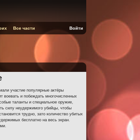
оих
Все части
Войти
е
мали участие популярные актёры
ит воевать и побеждать многочисленных
собые таланты и специальное оружие,
ать силу неудержимого убийцы, чтобы
становится трудно, зато количество убитых
удержимых бесплатно на весь экран.
ми.