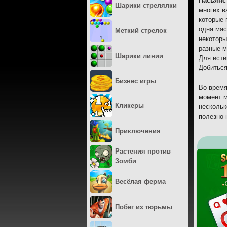
Пасьянс
Шарики стрелялки
многих в
которые 
одна мас
Меткий стрелок
некоторы
разные м
Шарики линии
Для исти
Добиться
Бизнес игры
Во время
момент м
Кликеры
нескольк
полезно 
Приключения
Растения против
Зомби
Весёлая ферма
Побег из тюрьмы