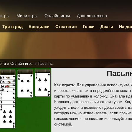
 игры
Мини игры
Онлайн игры
Дополнительно
Три в ряд
Бродилки
Стратегии
Гонки
Драки
На дв
p.ru
»
Онлайн игры
»
Пасьянс
Пасья
Как играть:
Для управления используйте 
и перетаскивать их в определённые места
карты по убыванию в колонку. Сначала идё
Колонка должна заканчиваться тузом. Ког
уходят с поля и позволяют действовать д
которую можно использовать, если прочие
ознакомления с правилами используйте по
системой.