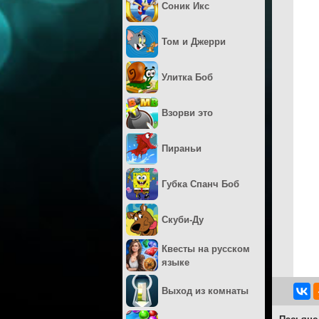
Соник Икс
Том и Джерри
Улитка Боб
Взорви это
Пираньи
Губка Спанч Боб
Скуби-Ду
Квесты на русском
языке
Выход из комнаты