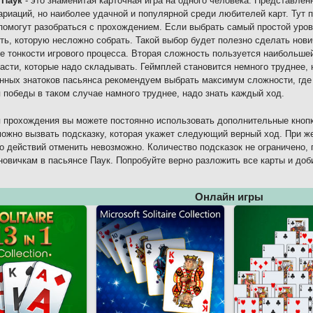
 Паук
- это знаменитая карточная игра на одного человека. Представлен
ариаций, но наиболее удачной и популярной среди любителей карт. Тут 
помогут разобраться с прохождением. Если выбрать самый простой урове
ть, которую несложно собрать. Такой выбор будет полезно сделать нови
е тонкости игрового процесса. Вторая сложность пользуется наибольше
асти, которые надо складывать. Геймплей становится немного труднее,
нных знатоков пасьянса рекомендуем выбрать максимум сложности, где 
 победы в таком случае намного труднее, надо знать каждый ход.
 прохождения вы можете постоянно использовать дополнительные кнопк
ожно вызвать подсказку, которая укажет следующий верный ход. При же
о действий отменить невозможно. Количество подсказок не ограничено, 
новичкам в пасьянсе Паук. Попробуйте верно разложить все карты и доб
Онлайн игры