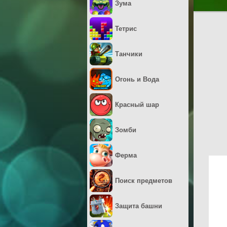
Зума
Тетрис
Танчики
Огонь и Вода
Красный шар
Зомби
Ферма
Поиск предметов
Защита башни