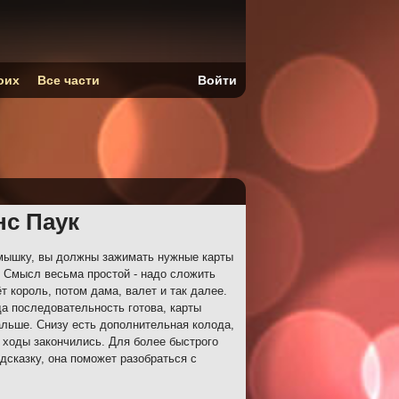
оих
Все части
Войти
нс Паук
мышку, вы должны зажимать нужные карты
. Смысл весьма простой - надо сложить
т король, потом дама, валет и так далее.
да последовательность готова, карты
альше. Снизу есть дополнительная колода,
 ходы закончились. Для более быстрого
дсказку, она поможет разобраться с