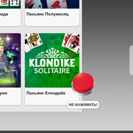
мида
Пасьянс Полумесяц
уин
Пасьянс Клондайк
НЕ НАЖИМАТЬ!