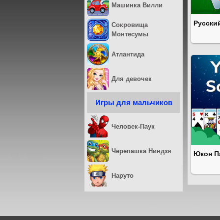
Машинка Вилли
Русски
Сокровища
Монтесумы
Атлантида
Для девочек
Игры для мальчиков
Человек-Паук
Черепашка Ниндзя
Юкон П
Наруто