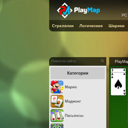
PC
Стрелялки
Логические
Шарики
PlayMa
Категории
Марио
Маджонг
Пасьянсы