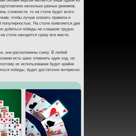
ная онлайн версия является лишь одной из
подготовлено несколько разных режимов,
нь сложности, то на столе будет всего
чкам, чтобы лучше освоить правила и
й популярностью. На столе появляется две
 но добиться победы не слишком трудно.
на столе находятся сразу все масти.
и, они расположены снизу. В любой
лании есть шанс отменить один ход, но
поэтому их использование будет крайне
иться победы, будет достаточно интересно.