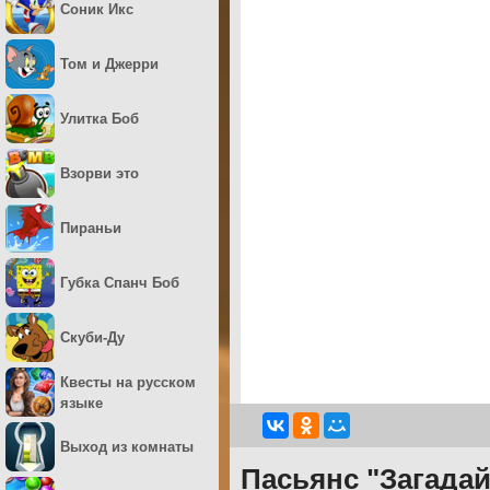
Соник Икс
Том и Джерри
Улитка Боб
Взорви это
Пираньи
Губка Спанч Боб
Скуби-Ду
Квесты на русском
языке
Выход из комнаты
Пасьянс "Загада