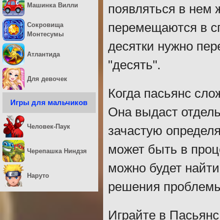
Машинка Вилли
появляться в нем 
перемещаются в с
Сокровища
Монтесумы
десятки нужно пер
Атлантида
"десять".
Для девочек
Когда пасьянс сло
Игры для мальчиков
Она выдаст отдель
Человек-Паук
зачастую определя
может быть в проце
Черепашка Ниндзя
можно будет найти
Наруто
решения проблемы
Играйте в Пасьянс