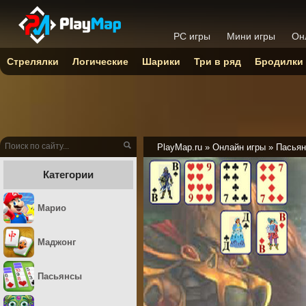
PC игры
Мини игры
Он
Стрелялки
Логические
Шарики
Три в ряд
Бродилки
PlayMap.ru
»
Онлайн игры
»
Пасьян
Категории
Марио
Маджонг
Пасьянсы