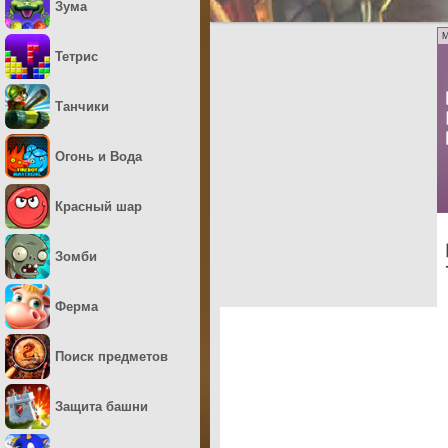
Зума
M
Тетрис
Танчики
Огонь и Вода
Красный шар
Зомби
Ферма
Поиск предметов
Защита башни