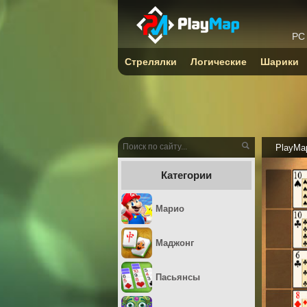
PC
Стрелялки
Логические
Шарики
PlayMa
Категории
Марио
Маджонг
Пасьянсы