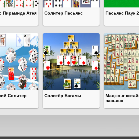
с Пирамида Атея
Солитер Пасьянс
Пасьянс Паук 2
кий Солитер
Солитёр Багамы
Маджонг китай
пасьянс