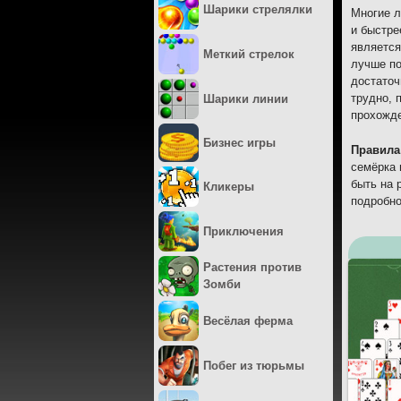
Шарики стрелялки
Многие л
и быстре
является
Меткий стрелок
лучше по
достаточ
трудно, 
Шарики линии
прохожде
Бизнес игры
Правила
семёрка 
быть на 
Кликеры
подробно
Приключения
Растения против
Зомби
Весёлая ферма
Побег из тюрьмы