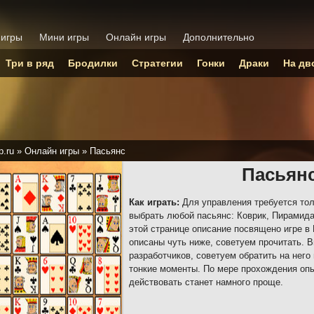
 игры
Мини игры
Онлайн игры
Дополнительно
Три в ряд
Бродилки
Стратегии
Гонки
Драки
На дв
p.ru
»
Онлайн игры
»
Пасьянс
Пасьян
Как играть:
Для управления требуется то
выбрать любой пасьянс: Коврик, Пирамида
этой странице описание посвящено игре в 
описаны чуть ниже, советуем прочитать. В
разработчиков, советуем обратить на него
тонкие моменты. По мере прохождения опы
действовать станет намного проще.