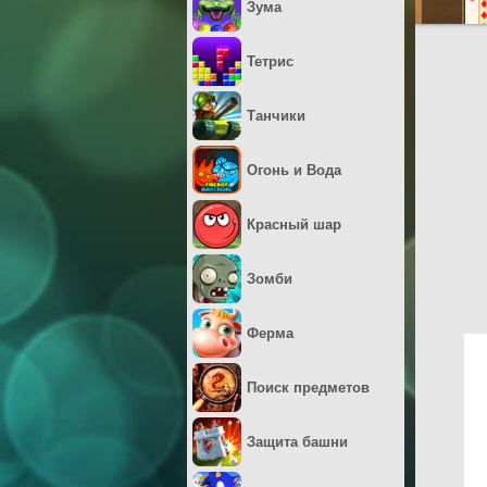
Зума
Тетрис
Танчики
Огонь и Вода
Красный шар
Зомби
Ферма
Поиск предметов
Защита башни