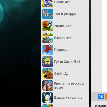
Соник Икс
Том и Джерри
Улитка Боб
Взорви это
Пираньи
Губка Спанч Боб
Скуби-Ду
Квесты на русском
языке
Выход из комнаты
Пасьянс