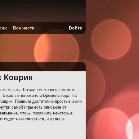
оих
Все части
Войти
с Коврик
лько мышка. В главном меню вы можете
, Весёлые двойки или Времена года. На
Коврик. Правила достаточно простые и они
нутри самой игры есть описание от
 внимание, чтобы прояснить некоторые
т будет накапливаться, и дальше