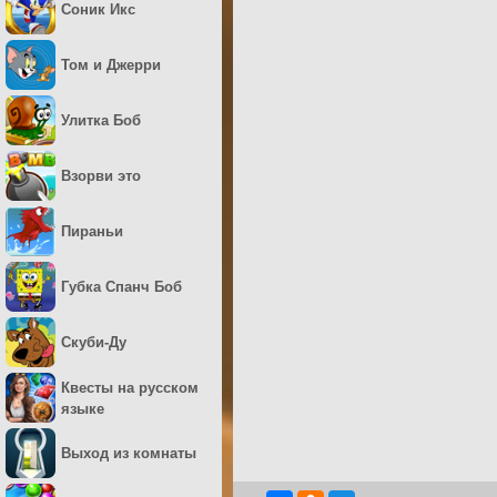
Соник Икс
Том и Джерри
Улитка Боб
Взорви это
Пираньи
Губка Спанч Боб
Скуби-Ду
Квесты на русском
языке
Выход из комнаты