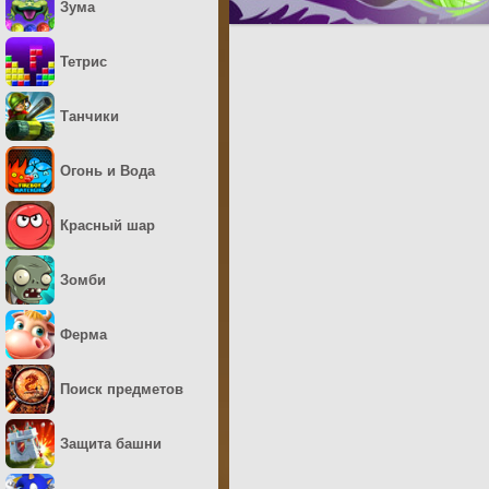
Зума
Тетрис
Танчики
Огонь и Вода
Красный шар
Зомби
Ферма
Поиск предметов
Защита башни