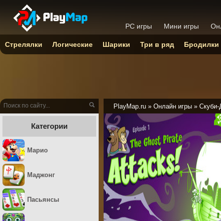
PC игры
Мини игры
Он
Стрелялки
Логические
Шарики
Три в ряд
Бродилки
PlayMap.ru
»
Онлайн игры
»
Скуби-
Категории
Марио
Маджонг
Пасьянсы