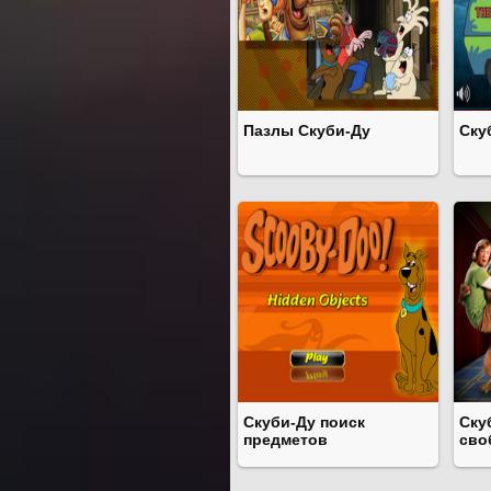
Пазлы Скуби-Ду
Ску
Скуби-Ду поиск
Ску
предметов
сво