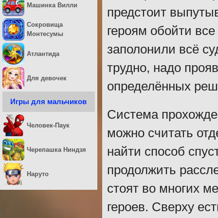
Машинка Вилли
предстоит выпутыв
Сокровища
героям обойти все
Монтесумы
заполонили всё су
Атлантида
трудно, надо прояв
Для девочек
определённых реше
Игры для мальчиков
Система прохожден
Человек-Паук
можно считать от
найти способ спус
Черепашка Ниндзя
продолжить рассле
Наруто
стоят во многих ме
героев. Сверху ест