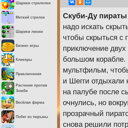
Шарики стрелялки
Скуби-Ду пираты
Меткий стрелок
надо искать скрыт
Шарики линии
чтобы скрыться с 
Бизнес игры
приключение двух 
большом корабле.
Кликеры
мультфильм, чтобы
Приключения
и Шегги отдыхали 
Растения против
на палубе после с
Зомби
очнулись, но вокр
Весёлая ферма
прозрачный пиратс
Побег из тюрьмы
снова решили пот