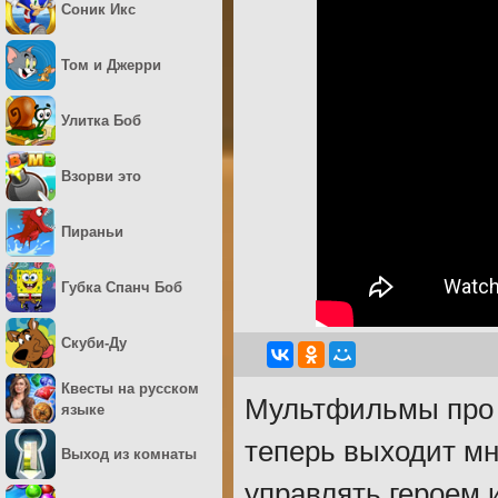
Соник Икс
Том и Джерри
Улитка Боб
Взорви это
Пираньи
Губка Спанч Боб
Скуби-Ду
Квесты на русском
Мультфильмы про Г
языке
теперь выходит мн
Выход из комнаты
управлять героем и