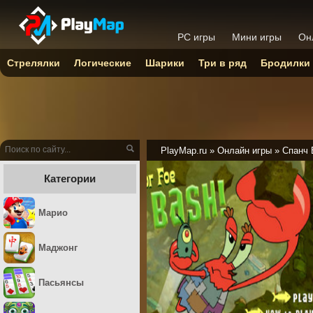
PC игры
Мини игры
Он
Стрелялки
Логические
Шарики
Три в ряд
Бродилки
PlayMap.ru
»
Онлайн игры
»
Спанч 
Категории
Марио
Маджонг
Пасьянсы