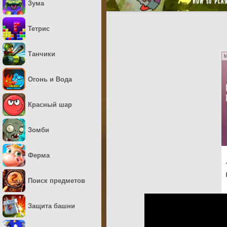
Зума
Тетрис
Танчики
M
Огонь и Вода
Красный шар
Зомби
Ферма
Поиск предметов
Защита башни