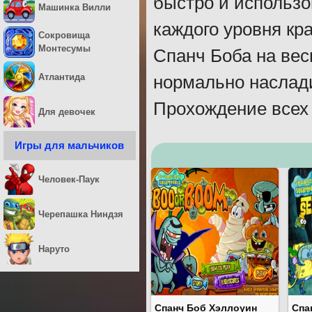
быстро и использо
Машинка Вилли
каждого уровня кр
Сокровища
Монтесумы
Спанч Боба на вес
Атлантида
нормально наслади
Прохождение всех 
Для девочек
Игры для мальчиков
Человек-Паук
Черепашка Ниндзя
Наруто
Спанч Боб Хэллоуин
Спа